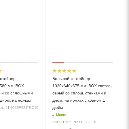
нтейнер
Большой контейнер
580 мм iBOX
1020х640х675 мм iBOX светло-
ый со сплошными
серый со сплош. стенками и
 дном, на ножках
дном, на ножках с краном 1
дюйм
рт.: 11.604SF.92.РЕ.С10
Много
Арт.: 11.605F.92.PE.S3.C10