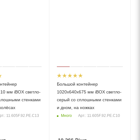
нтейнер
Большой контейнер
10 мм iBOX светло-
1020x640x675 мм iBOX светло-
плошными стенками
серый со сплошными стенками
колёсах
и дном, на ножках
Много
рт.: 11.605F.92.PE.C13
Арт.: 11.605F.92.PE.C10