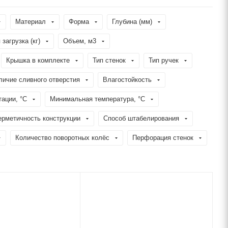
Материал
Форма
Глубина (мм)
загрузка (кг)
Объем, м3
Крышка в комплекте
Тип стенок
Тип ручек
личие сливного отверстия
Влагостойкость
ации, °C
Минимальная температура, °C
ерметичность конструкции
Способ штабелирования
Количество поворотных колёс
Перфорация стенок