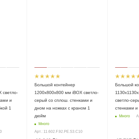
Большой контейнер
Большой ко
 светло-
1200х800х800 мм iBOX светло-
1130x1130x
ками и
серый со сплош. стенками и
светло-сер
бкой 1
дном на ножках с краном 1
стенками и
дюйм
Много
А
Много
10
Арт.: 11.602.F.92.РЕ.S3.С10