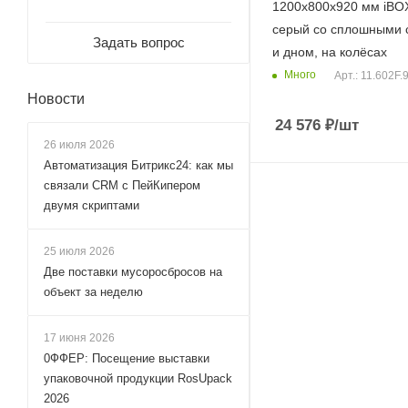
1200x800x920 мм iBOX
серый со сплошными 
Задать вопрос
и дном, на колёсах
Много
Арт.: 11.602F
Новости
24 576
₽
/шт
26 июля 2026
Автоматизация Битрикс24: как мы
связали CRM с ПейКипером
двумя скриптами
25 июля 2026
Две поставки мусоросбросов на
объект за неделю
17 июня 2026
0ФФЕР: Посещение выставки
упаковочной продукции RosUpack
2026