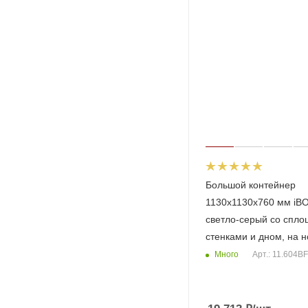
Большой контейнер
1130x1130x760 мм iB
светло-серый со спл
стенками и дном, на 
Много
Арт.: 11.604B