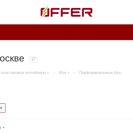
Москве
27
—
—
 пластиковые контейнеры
iBox
Перфорированные ibox
ox
)