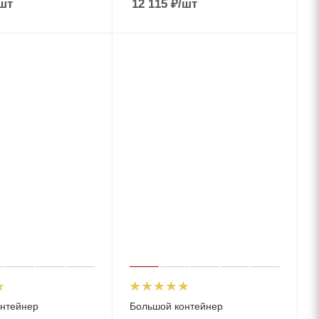
шт
12 115
₽
/шт
нтейнер
Большой контейнер