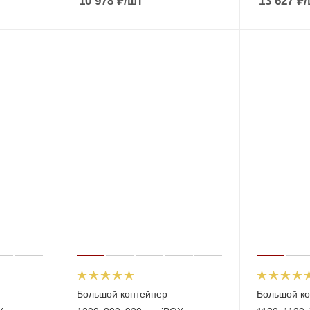
10 978
₽
/шт
13 627
₽
/
Большой контейнер
Большой ко