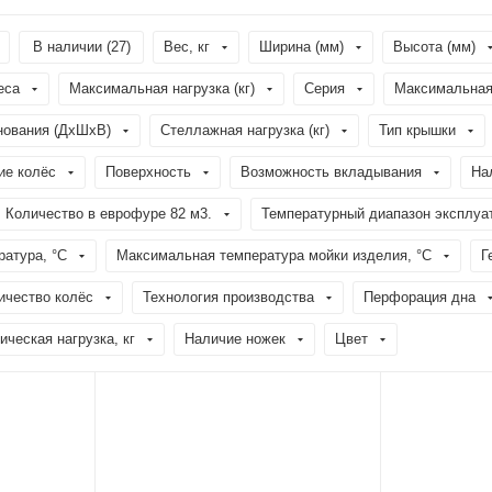
В наличии (
27
)
Вес, кг
Ширина (мм)
Высота (мм)
еса
Максимальная нагрузка (кг)
Серия
Максимальная 
нования (ДхШхВ)
Стеллажная нагрузка (кг)
Тип крышки
ие колёс
Поверхность
Возможность вкладывания
На
Количество в еврофуре 82 м3.
Температурный диапазон эксплуат
атура, °C
Максимальная температура мойки изделия, °C
Г
ичество колёс
Технология производства
Перфорация дна
ческая нагрузка, кг
Наличие ножек
Цвет