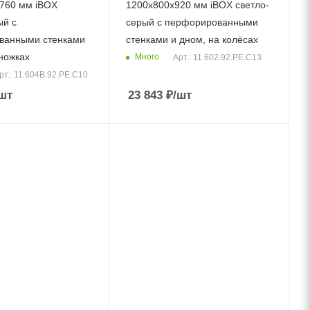
760 мм iBOX
1200x800x920 мм iBOX светло-
ый c
серый c перфорированными
ванными стенками
стенками и дном, на колёсах
 ножках
Много
Арт.: 11.602.92.РЕ.С13
рт.: 11.604B.92.РЕ.С10
шт
23 843
₽
/шт