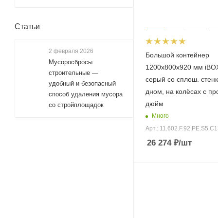
Статьи
2 февраля 2026
Большой контейнер
Мусоросбросы
1200х800х920 мм iBOX
строительные —
серый со сплош. стен
удобный и безопасный
дном, на колёсах с пр
способ удаления мусора
дюйм
со стройплощадок
Много
Арт.: 11.602.F.92.РЕ.S5.С
26 274
₽
/шт