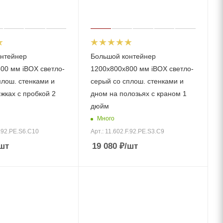
нтейнер
Большой контейнер
00 мм iBOX светло-
1200х800х800 мм iBOX светло-
плош. стенками и
серый со сплош. стенками и
жках с пробкой 2
дном на полозьях с краном 1
дюйм
Много
F.92.РЕ.S6.С10
Арт.: 11.602.F.92.РЕ.S3.С9
шт
19 080
₽
/шт