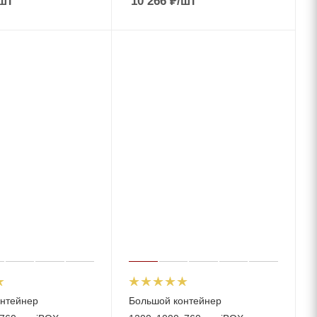
шт
10 266
₽
/шт
нтейнер
Большой контейнер