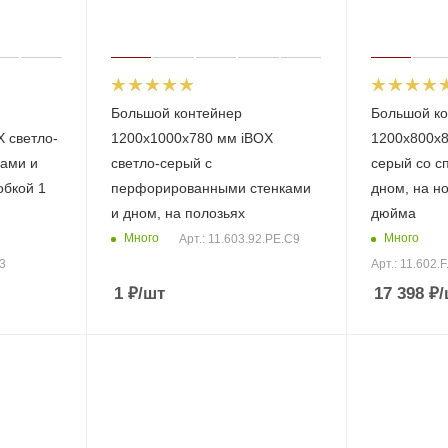
Большой контейнер
Большой ко
 светло-
1200x1000x780 мм iBOX
1200х800х8
ками и
светло-серый c
серый со с
обкой 1
перфорированными стенками
дном, на но
и дном, на полозьях
дюйма
Много
Много
Арт.: 11.603.92.РЕ.С9
13
Арт.: 11.602.
1
₽
/шт
17 398
₽
/