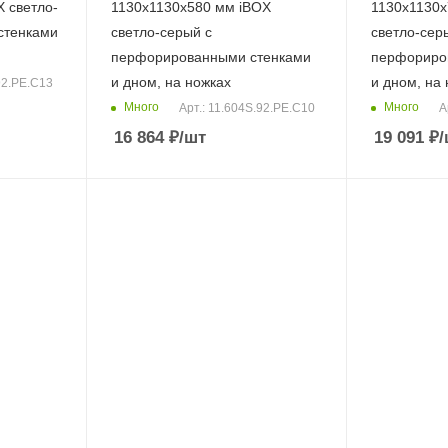
 светло-
1130x1130x580 мм iBOX
1130x1130x
стенками
светло-серый c
светло-сер
перфорированными стенками
перфориро
и дном, на ножках
и дном, на
.92.РЕ.С13
Много
Много
Арт.: 11.604S.92.РЕ.С10
А
16 864
₽
/шт
19 091
₽
/