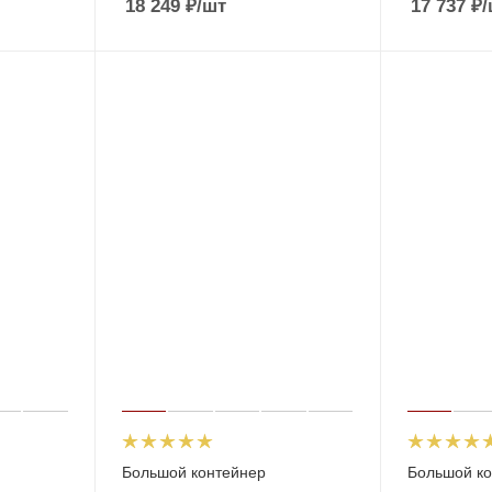
18 249
₽
/шт
17 737
₽
/
Большой контейнер
Большой ко