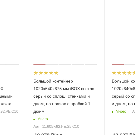
Большой контейнер
Большой ко
OX
1020х640х675 мм iBOX светло-
1020x640x8
ошными
серый со сплош. стенками и
серый со с
ножках
дном, на ножках с пробкой 1
и дном, на 
дюйм
Много
F.92.РЕ.С10
А
Много
Арт.: 11.605F.92.PE.S5.C10