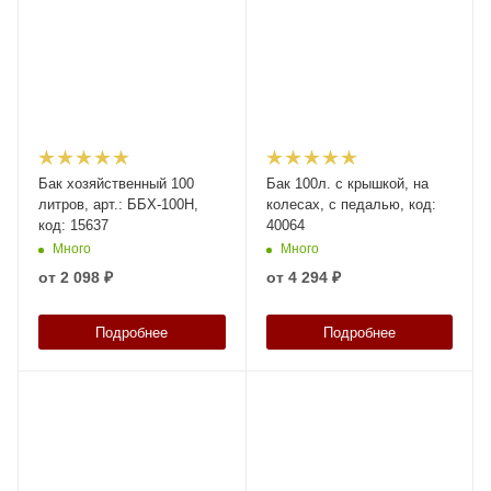
Бак хозяйственный 100
Бак 100л. с крышкой, на
литров, арт.: ББХ-100Н,
колесах, с педалью, код:
код: 15637
40064
Много
Много
от
2 098 ₽
от
4 294 ₽
Подробнее
Подробнее