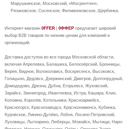
Марушкинское, Московский, «Мосрентген»,
Рязановское, Сосенское, Филимонковское, Щербинка.
Интернет-магазин
0FFER
|
0ФФЕР
предлагает широкий
выбор B2B товаров по низким ценам для компаний и
организаций.
Доставка доступна во все города Московской области,
включая Апрелевка, Балашиха, Белоозёрский, Бронницы,
Верея, Видное, Волоколамск, Воскресенск, Высоковск,
Голицыно, Дедовск, Дзержинский, Дмитров, Долгопрудный,
Домодедово, Дрезна, Дубна, Егорьевск, Жуковский,
Зарайск, Звенигород, Ивантеевка, Истра, Кашира, Клин,
Коломна, Королёв, Котельники, Красноармейск,
Красногорск, Краснозаводск, Краснознаменск, Кубинка,
Куровское, Ликино-Дулёво, Лобня, Лосино-Петровский,
Луховицы, Лыткарино, Люберцы, Можайск, Мытищи, Наро-
Фоминск, Ногинск, Одинцово, Озёры, Орехово-Зуево,