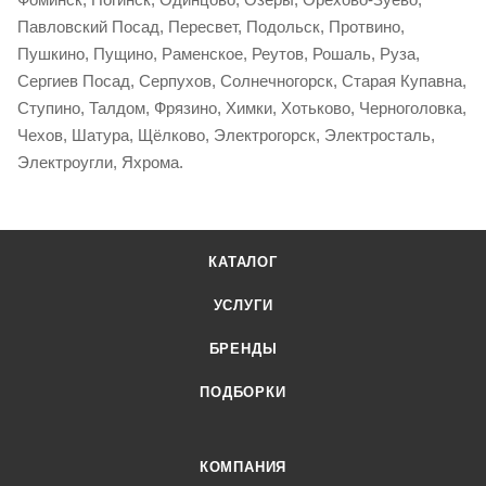
Павловский Посад, Пересвет, Подольск, Протвино,
Пушкино, Пущино, Раменское, Реутов, Рошаль, Руза,
Сергиев Посад, Серпухов, Солнечногорск, Старая Купавна,
Ступино, Талдом, Фрязино, Химки, Хотьково, Черноголовка,
Чехов, Шатура, Щёлково, Электрогорск, Электросталь,
Электроугли, Яхрома.
КАТАЛОГ
УСЛУГИ
БРЕНДЫ
ПОДБОРКИ
КОМПАНИЯ