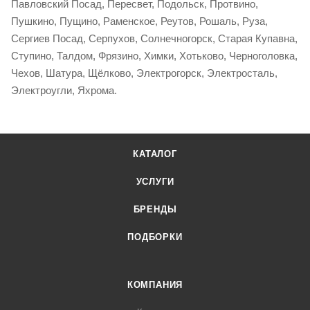
Павловский Посад, Пересвет, Подольск, Протвино,
Пушкино, Пущино, Раменское, Реутов, Рошаль, Руза,
Сергиев Посад, Серпухов, Солнечногорск, Старая Купавна,
Ступино, Талдом, Фрязино, Химки, Хотьково, Черноголовка,
Чехов, Шатура, Щёлково, Электрогорск, Электросталь,
Электроугли, Яхрома.
КАТАЛОГ
УСЛУГИ
БРЕНДЫ
ПОДБОРКИ
КОМПАНИЯ