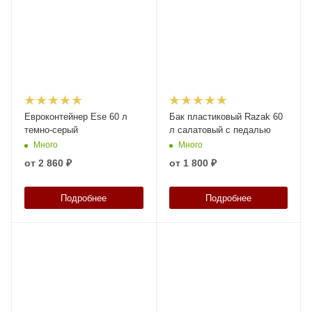
Евроконтейнер Ese 60 л
Бак пластиковый Razak 60
темно-серый
л салатовый с педалью
Много
Много
от
2 860 ₽
от
1 800 ₽
Подробнее
Подробнее