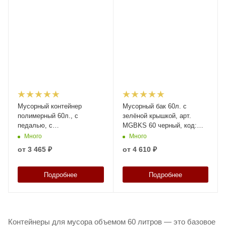
Мусорный контейнер
Мусорный бак 60л. с
полимерный 60л., с
зелёной крышкой, арт.
педалью, с
MGBKS 60 черный, код:
пакетодержателем, код:
26889
Много
Много
37807
от
3 465 ₽
от
4 610 ₽
Подробнее
Подробнее
Контейнеры для мусора объемом 60 литров — это базовое