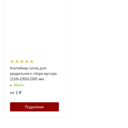
Контейнер сетка для
раздельного сбора мусора
1118x1050x1585 мм
Зеленый
Много
от
1 ₽
Подробнее