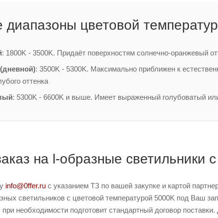
 диапазоны цветовой температур
й
: 1800K - 3500K. Придаёт поверхностям солнечно-оранжевый от
(дневной)
: 3500K - 5300K. Максимально приближен к естестве
лубого оттенка
лый
: 5300K - 6600K и выше. Имеет выраженный голубоватый ил
заказ на l-образные светильники 
ту
info@0ffer.ru
с указанием ТЗ по вашей закупке и картой партн
зных светильников с цветовой температурой 5000K под Ваш запр
 при необходимости подготовит стандартный договор поставки. 