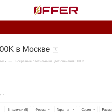
00K в Москве
5
—
ики
L-образные светильники цвет свечения 5000K
)
В наличии (
5
)
Форма
Гарантия
Серия
Разме