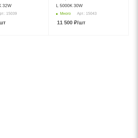
K 32W
L 5000K 30W
Много
рт.: 15039
Арт.: 15043
шт
11 500
₽
/шт