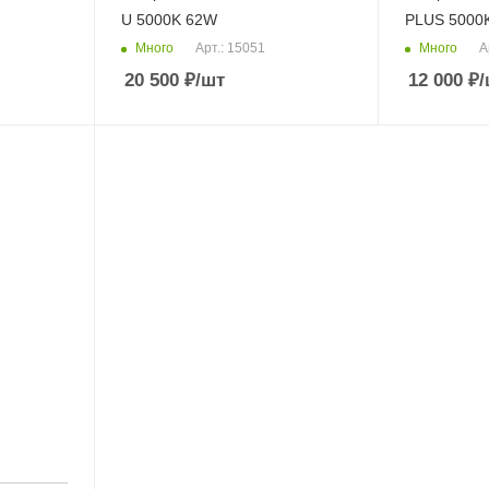
U 5000K 62W
PLUS 5000
Много
Много
Арт.: 15051
А
20 500
₽
/шт
12 000
₽
/