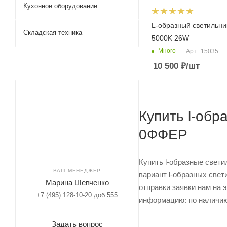
Кухонное оборудование
L-образный светильн
Складская техника
5000K 26W
Много
Арт.: 15035
10 500
₽
/шт
Купить l-обр
0ФФЕР
Купить l-образные свети
ВАШ МЕНЕДЖЕР
вариант l-образных свет
Марина Шевченко
отправки заявки нам на 
+7 (495) 128-10-20 доб.555
информацию: по наличию 
Задать вопрос