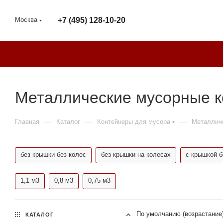
Москва
+7 (495) 128-10-20
Металлические мусорные к
—
—
—
Главная
Каталог
Контейнеры для мусора
Металлич
без крышки без колес
без крышки на колесах
с крышкой б
1,1 м3
0,8 м3
0,75 м3
По умолчанию (возрастание
КАТАЛОГ