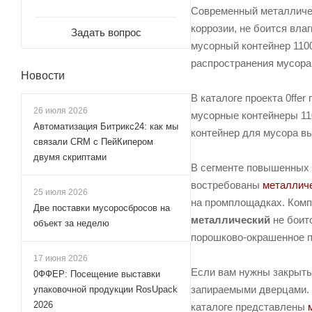
Современный металличес
коррозии, не боится вла
Задать вопрос
мусорный контейнер 1100
распространения мусора
Новости
В каталоге проекта 0ffe
26 июля 2026
мусорные контейнеры 110
Автоматизация Битрикс24: как мы
контейнер для мусора в
связали CRM с ПейКипером
двумя скриптами
В сегменте повышенных 
востребованы
металличе
25 июля 2026
на промплощадках. Ком
Две поставки мусоросбросов на
металлический
не боит
объект за неделю
порошково-окрашенное 
17 июня 2026
Если вам нужны закрыты
0ФФЕР: Посещение выставки
запираемыми дверцами. 
упаковочной продукции RosUpack
2026
каталоге представлены