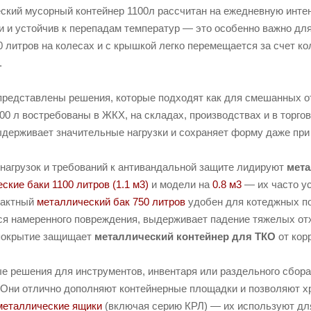
кий мусорный контейнер 1100л рассчитан на ежедневную интен
ги и устойчив к перепадам температур — это особенно важно дл
 литров на колесах и с крышкой легко перемещается за счет ко
.
r представлены решения, которые подходят как для смешанных о
0 л востребованы в ЖКХ, на складах, производствах и в торго
ыдерживает значительные нагрузки и сохраняет форму даже при
нагрузок и требований к антивандальной защите лидируют
мета
ские баки 1100 литров (1.1 м3)
и модели на
0.8 м3
— их часто у
пактный
металлический бак 750 литров
удобен для котеджных по
ся намеренного повреждения, выдерживает падение тяжелых отхо
покрытие защищает
металлический контейнер для ТКО
от кор
е решения для инструментов, инвентаря или раздельного сбор
Они отлично дополняют контейнерные площадки и позволяют хр
металлические ящики
(включая серию КРЛ) — их используют для