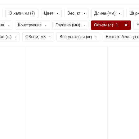
В наличии (
7
)
Цвет
Вес, кг
Длина (мм)
Шири
ма
Конструкция
Глубина (мм)
Объем (л)
: 1
Н
а (кг)
Объем, м3
Вес упаковки (кг)
Емкость/кольцо п