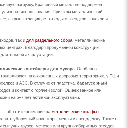
сивную нагрузку. Крашенный металл не подвержен
я уличного использования. При этом металлический
лес, а крышка защищает отходы от осадков, запахов и
тходов, так и
для раздельного сбора
. металлические
вых центрах. Благодаря продуманной конструкции
 длительной эксплуатации.
ллические контейнеры для мусора
. Особенно
станавливают на оживленных дворовых территориях, у ТЦ и
селков и АЗС. В отличие от пластика,
бак мусорный
дов и контакт с горячей золой. Оцинкованное или
розии на 5–7 лет активной эксплуатации.
а — обратите внимание на
металлические шкафы
с
анить уборочный инвентарь, мешки и спецодежду. Также в
 сыпучих грузов, метизов или крупногабаритных отходов