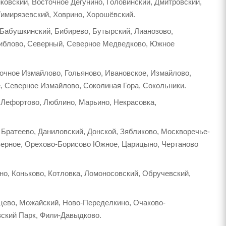
ковский, Восточное Дегунино, Головинский, Дмитровский,
Тимирязевский, Ховрино, Хорошёвский.
 Бабушкинский, Бибирево, Бутырский, Лианозово,
виблово, Северный, Северное Медведково, Южное
точное Измайлово, Гольяново, Ивановское, Измайлово,
, Северное Измайлово, Соколиная Гора, Сокольники.
 Лефортово, Люблино, Марьино, Некрасовка,
Братеево, Даниловский, Донской, Зябликово, Москворечье-
еверное, Орехово-Борисово Южное, Царицыно, Чертаново
но, Коньково, Котловка, Ломоносовский, Обручевский,
нцево, Можайский, Ново-Переделкино, Очаково-
вский Парк, Фили-Давыдково.