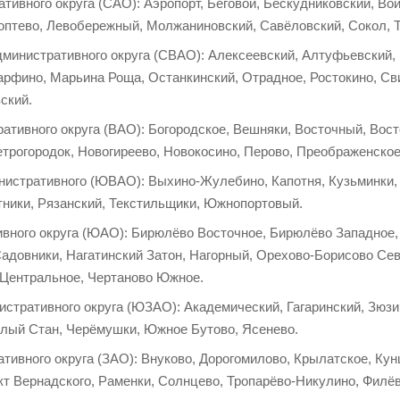
тивного округа (САО): Аэропорт, Беговой, Бескудниковский, Вой
оптево, Левобережный, Молжаниновский, Савёловский, Сокол, 
дминистративного округа (СВАО): Алексеевский, Алтуфьевский,
арфино, Марьина Роща, Останкинский, Отрадное, Ростокино, С
ский.
ативного округа (ВАО): Богородское, Вешняки, Восточный, Вос
трогородок, Новогиреево, Новокосино, Перово, Преображенское
нистративного (ЮВАО): Выхино-Жулебино, Капотня, Кузьминки,
тники, Рязанский, Текстильщики, Южнопортовый.
вного округа (ЮАО): Бирюлёво Восточное, Бирюлёво Западное, 
Садовники, Нагатинский Затон, Нагорный, Орехово-Борисово С
 Центральное, Чертаново Южное.
стративного округа (ЮЗАО): Академический, Гагаринский, Зюзи
плый Стан, Черёмушки, Южное Бутово, Ясенево.
тивного округа (ЗАО): Внуково, Дорогомилово, Крылатское, Ку
т Вернадского, Раменки, Солнцево, Тропарёво-Никулино, Филё