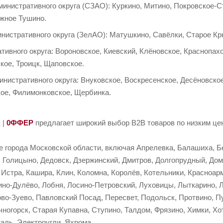
инистративного округа (СЗАО): Куркино, Митино, Покровское-
жное Тушино.
нистративного округа (ЗелАО): Матушкино, Савёлки, Старое Кр
тивного округа: Вороновское, Киевский, Клёновское, Краснопа
кое, Троицк, Щаповское.
нистративного округа: Внуковское, Воскресенское, Десёновско
кое, Филимонковское, Щербинка.
R
|
0ФФЕР
предлагает широкий выбор B2B товаров по низким цен
е города Московской области, включая Апрелевка, Балашиха, Б
 Голицыно, Дедовск, Дзержинский, Дмитров, Долгопрудный, Домо
 Истра, Кашира, Клин, Коломна, Королёв, Котельники, Красноар
кино-Дулёво, Лобня, Лосино-Петровский, Луховицы, Лыткарино,
во-Зуево, Павловский Посад, Пересвет, Подольск, Протвино, Пу
ногорск, Старая Купавна, Ступино, Талдом, Фрязино, Химки, Хо
аль, Электроугли, Яхрома.