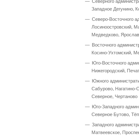
Северного администра
Западное Дегунино, К
Северо-Восточного а
Лосиноостровский, М
Медведково, Ярослав
Восточного администр
Косино-Ухтомский, Ме
Юго-Восточного адми
Нижегородский, Печа
Южного администрати
Сабурово, Нагатино-
Северное, Чертаново
Юго-Западного админи
Северное Бутово, Тё
Западного администра
Матвеевское, Проспек