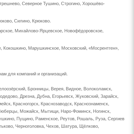
Стрешнево, Северное Тушино, Строгино, Хорошёво-
юково, Силино, Крюково.
хорское, Михайлово-Ярцевское, Новофёдоровское,
е, Кокошкино, Марушкинское, Московский, «Мосрентген»,
ам для компаний и организаций.
елоозёрский, Бронницы, Верея, Видное, Волоколамск,
дедово, Дрезна, Дубна, Егорьевск, Жуковский, Зарайск,
мейск, Красногорск, Краснозаводск, Краснознаменск,
 Люберцы, Можайск, Мытищи, Наро-Фоминск, Ногинск,
шкино, Пущино, Раменское, Реутов, Рошаль, Руза, Сергиев
тьково, Черноголовка, Чехов, Шатура, Щёлково,