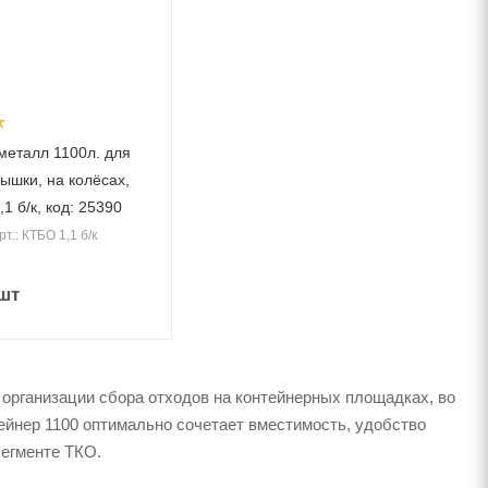
металл 1100л. для
ышки, на колёсах,
т. КТБО 1,1 б/к, код: 25390
рт.: КТБО 1,1 б/к
шт
организации сбора отходов на контейнерных площадках, во
ейнер 1100 оптимально сочетает вместимость, удобство
сегменте ТКО.