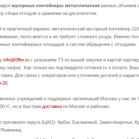
нируя
мусорные контейнеры металлические
разных объемов с
у сбора отходов и хранения на десятилетия.
 и практичный вариант, металлический мусорный контейнер 11
живании, легко моется и не требует сложного ухода. Именно п
нных контейнерных площадок и систем обращения с отходами.
ту
info@0ffer.ru
с указанием ТЗ по вашей закупке и картой партн
ш запрос. Как только вы подтвердите готовность к оплате, Ваш
тавки. Для связи с оператором или уточнения деталей и характ
0-20
.
твенных учреждений и подрядных организаций Москвы у нас не 
0 л", но и быстрая
доставка
по Москве и районам:.
тративного округа (ЦАО): Арбат, Басманный, Замоскворечье, К
 Якиманка.