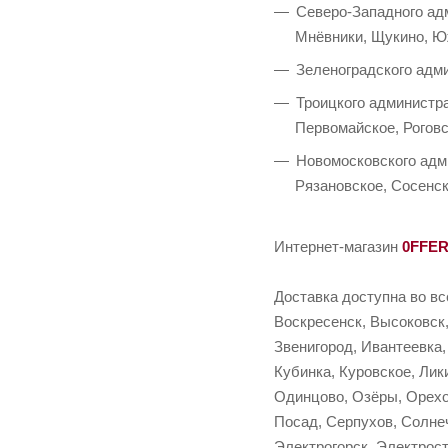
Северо-Западного адм
Мнёвники, Щукино, Ю
Зеленоградского адми
Троицкого администра
Первомайское, Роговс
Новомосковского адми
Рязановское, Сосенс
Интернет-магазин
0FFE
Доставка доступна во вс
Воскресенск, Высоковск,
Звенигород, Ивантеевка,
Кубинка, Куровское, Ли
Одинцово, Озёры, Орехо
Посад, Серпухов, Солнеч
Электрогорск, Электрост