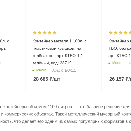
0л. с
Контейнер металл 1 100л. с
Контейнер 
рт.
пластиковой крышкой, на
ТБО, без кр
колёсах цв., арт. КТБО-1,1
ар
зелёный, код: 28719
Много
,1
А
Много
Арт.: КТБО-1,1
28 685
₽
/шт
26 157
₽
/
 контейнеры объемом 1100 литров — это базовое решение для 
 и коммерческих объектах. Такой металлический мусорный конт
ность, что делает его одним из самых популярных форматов в 