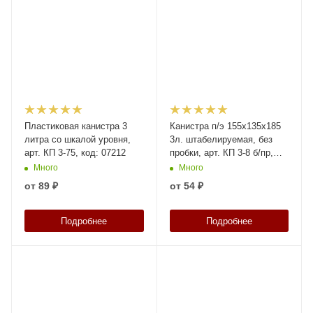
Пластиковая канистра 3
Канистра п/э 155х135х185
литра со шкалой уровня,
3л. штабелируемая, без
арт. КП 3-75, код: 07212
пробки, арт. КП 3-8 б/пр,
код: 21448
Много
Много
от
89 ₽
от
54 ₽
Подробнее
Подробнее