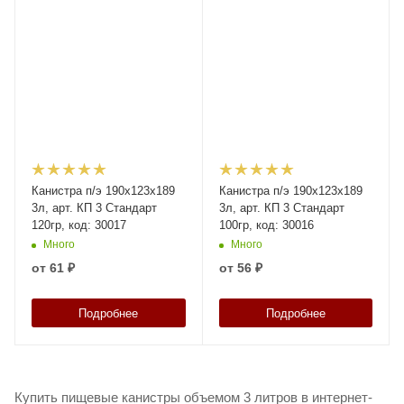
Канистра п/э 190х123х189
Канистра п/э 190х123х189
3л, арт. КП 3 Стандарт
3л, арт. КП 3 Стандарт
120гр, код: 30017
100гр, код: 30016
Много
Много
от
61 ₽
от
56 ₽
Подробнее
Подробнее
Купить пищевые канистры объемом 3 литров в интернет-