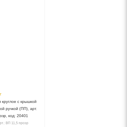
л круглое с крышкой
ой ручкой (ПП), арт.
озр, код: 20401
рт.: ВП 11,5 прозр