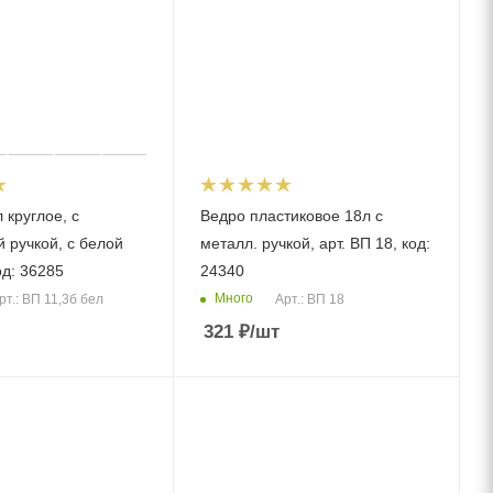
 круглое, с
Ведро пластиковое 18л с
 ручкой, с белой
металл. ручкой, арт. ВП 18, код:
од: 36285
24340
Много
рт.: ВП 11,3б бел
Арт.: ВП 18
321
₽
/шт