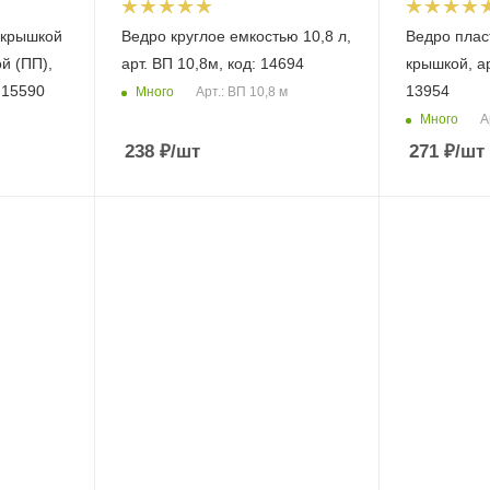
с крышкой
Ведро круглое емкостью 10,8 л,
Ведро плас
й (ПП),
арт. ВП 10,8м, код: 14694
крышкой, ар
: 15590
13954
Много
Арт.: ВП 10,8 м
Много
А
238
₽
/шт
271
₽
/шт