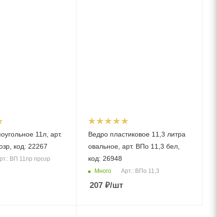
оугольное 11л, арт.
Ведро пластиковое 11,3 литра
зр, код: 22267
овальное, арт. ВПо 11,3 бел,
код: 26948
рт.: ВП 11пр прозр
Много
Арт.: ВПо 11,3
207
₽
/шт