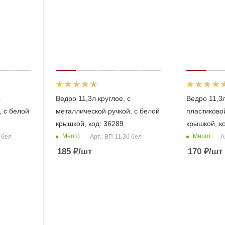
с
Ведро 11,3л круглое, с
Ведро 11,3л
, с белой
металлической ручкой, с белой
пластиковой
крышкой, код: 36289
крышкой, к
Много
Много
 бел
Арт.: ВП 11,3б бел
А
185
₽
/шт
170
₽
/шт