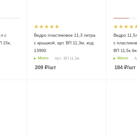
л с
Ведро пластиковое 11,3 литра
Ведро 11,5
П 15к,
с крышкой, арт. ВП 11,3м, код:
с пластиков
13900
ВП 11,5к бе
Много
Много
Арт.: ВП 11,3м
А
209
₽
/шт
184
₽
/шт