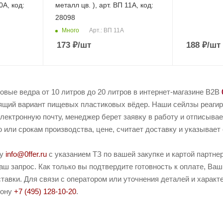
0А, код:
металл цв. ), арт. ВП 11А, код:
28098
Много
Арт.: ВП 11А
173
₽
/шт
188
₽
/шт
вые ведра от 10 литров до 20 литров в интернет-магазине B2B
ящий вариант пищевых пластиковых вёдер. Наши сейлзы реагиру
электронную почту, менеджер берет заявку в работу и отписывае
или срокам производства, цене, считает доставку и указывает 
ту
info@0ffer.ru
с указанием ТЗ по вашей закупке и картой партн
ш запрос. Как только вы подтвердите готовность к оплате, Ваш
тавки. Для связи с оператором или уточнения деталей и характ
фону
+7 (495) 128-10-20
.