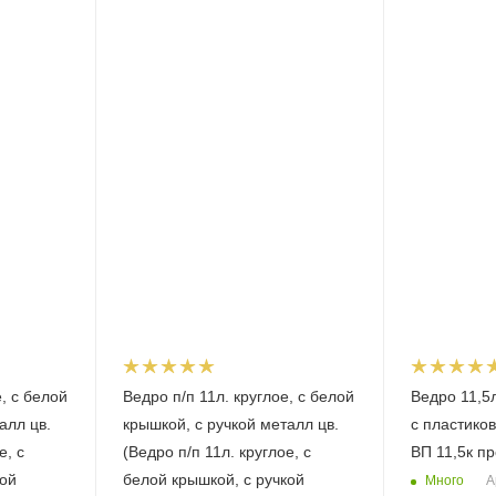
е, с белой
Ведро п/п 11л. круглое, с белой
Ведро 11,5
алл цв.
крышкой, с ручкой металл цв.
с пластиков
е, с
(Ведро п/п 11л. круглое, с
ВП 11,5к пр
кой
белой крышкой, с ручкой
Много
А