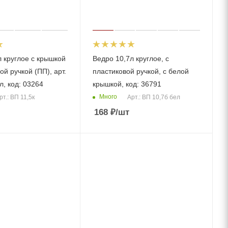
л круглое с крышкой
Ведро 10,7л круглое, с
ой ручкой (ПП), арт.
пластиковой ручкой, с белой
л, код: 03264
крышкой, код: 36791
Много
рт.: ВП 11,5к
Арт.: ВП 10,7б бел
168
₽
/шт