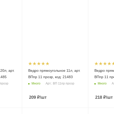
20л, арт.
Ведро прямоугольное 11л, арт.
Ведро прям
1485
ВПпр 11 прозр, код: 21483
ВПпр 11 про
Много
Много
 прозр
Арт.: ВП 11пр прозр
А
209
₽
/шт
218
₽
/шт