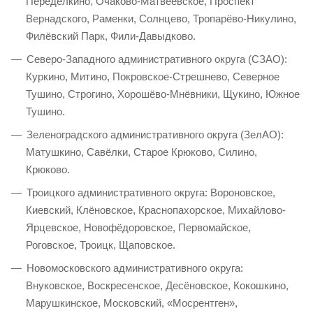
Переделкино, Очаково-Матвеевское, Проспект
Вернадского, Раменки, Солнцево, Тропарёво-Никулино,
Филёвский Парк, Фили-Давыдково.
Северо-Западного административного округа (СЗАО):
Куркино, Митино, Покровское-Стрешнево, Северное
Тушино, Строгино, Хорошёво-Мнёвники, Щукино, Южное
Тушино.
Зеленоградского административного округа (ЗелАО):
Матушкино, Савёлки, Старое Крюково, Силино,
Крюково.
Троицкого административного округа: Вороновское,
Киевский, Клёновское, Краснопахорское, Михайлово-
Ярцевское, Новофёдоровское, Первомайское,
Роговское, Троицк, Щаповское.
Новомосковского административного округа:
Внуковское, Воскресенское, Десёновское, Кокошкино,
Марушкинское, Московский, «Мосрентген»,