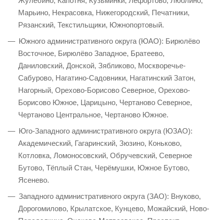
Жулебино, Капотня, Кузьминки, Лефортово, Люблино,
Марьино, Некрасовка, Нижегородский, Печатники,
Рязанский, Текстильщики, Южнопортовый.
Южного административного округа (ЮАО): Бирюлёво
Восточное, Бирюлёво Западное, Братеево,
Даниловский, Донской, Зябликово, Москворечье-
Сабурово, Нагатино-Садовники, Нагатинский Затон,
Нагорный, Орехово-Борисово Северное, Орехово-
Борисово Южное, Царицыно, Чертаново Северное,
Чертаново Центральное, Чертаново Южное.
Юго-Западного административного округа (ЮЗАО):
Академический, Гагаринский, Зюзино, Коньково,
Котловка, Ломоносовский, Обручевский, Северное
Бутово, Тёплый Стан, Черёмушки, Южное Бутово,
Ясенево.
Западного административного округа (ЗАО): Внуково,
Дорогомилово, Крылатское, Кунцево, Можайский, Ново-