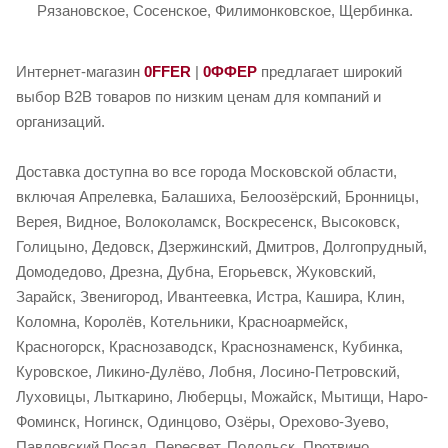
Рязановское, Сосенское, Филимонковское, Щербинка.
Интернет-магазин
0FFER
|
0ФФЕР
предлагает широкий
выбор B2B товаров по низким ценам для компаний и
организаций.
Доставка доступна во все города Московской области,
включая Апрелевка, Балашиха, Белоозёрский, Бронницы,
Верея, Видное, Волоколамск, Воскресенск, Высоковск,
Голицыно, Дедовск, Дзержинский, Дмитров, Долгопрудный,
Домодедово, Дрезна, Дубна, Егорьевск, Жуковский,
Зарайск, Звенигород, Ивантеевка, Истра, Кашира, Клин,
Коломна, Королёв, Котельники, Красноармейск,
Красногорск, Краснозаводск, Краснознаменск, Кубинка,
Куровское, Ликино-Дулёво, Лобня, Лосино-Петровский,
Луховицы, Лыткарино, Люберцы, Можайск, Мытищи, Наро-
Фоминск, Ногинск, Одинцово, Озёры, Орехово-Зуево,
Павловский Посад, Пересвет, Подольск, Протвино,