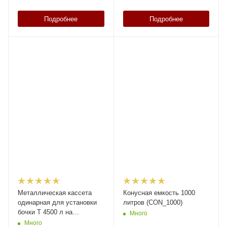
Подробнее
Подробнее
Металлическая кассета
Конусная емкость 1000
одинарная для установки
литров (CON_1000)
бочки Т 4500 л на
Много
агротехнику или грузовой
Много