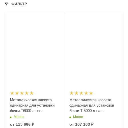
ФИЛЬТР
Металлическая кассета
Металлическая кассета
одинарная для установки
одинарная для установки
бочки Т6000 л на
бочки Т 5000 л на
агротехнику или грузовой
агротехнику или грузовой
Много
Много
автотранспорт
автотранспорт
от
115 666 ₽
от
107 103 ₽