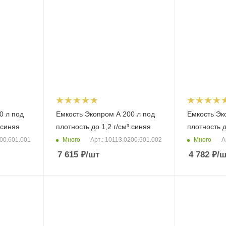
0 л под
Емкость Экопром A 200 л под
Емкость Эк
 синяя
плотность до 1,2 г/см³ синяя
плотность д
Много
Много
200.601.001
Арт.: 10113.0200.601.002
А
7 615
₽
/шт
4 782
₽
/ш