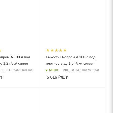
опром A 100 л под
Емкость Экопром A 100 л под
о 1,2 г/см³ синяя
плотность до 1,5 г/см³ синяя
Много
рт.: 10113.0000.601.000
Арт.: 10113.0100.601.000
т
5 616
₽
/шт