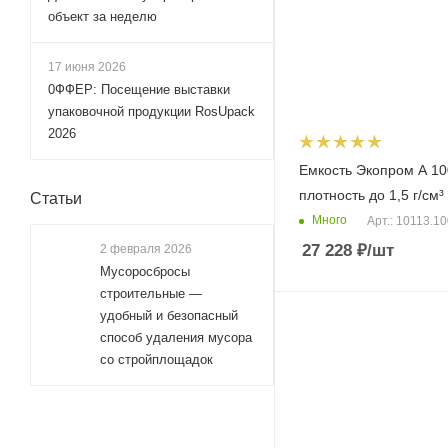
объект за неделю
17 июня 2026
0ФФЕР: Посещение выставки
упаковочной продукции RosUpack
2026
Емкость Экопром A 10
плотность до 1,5 г/см³
Статьи
Много
Арт.: 10113.1
27 228
₽
/шт
2 февраля 2026
Мусоросбросы
строительные —
удобный и безопасный
способ удаления мусора
со стройплощадок