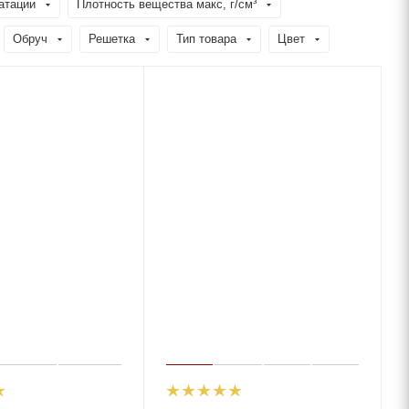
атации
Плотность вещества макс, г/см³
Обруч
Решетка
Тип товара
Цвет