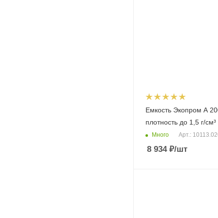
Емкость Экопром A 20
плотность до 1,5 г/см³
Много
Арт.: 10113.0
8 934
₽
/шт