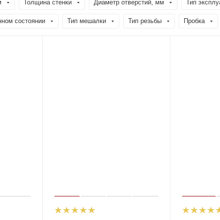
м
Толщина стенки
Диаметр отверстий, мм
Тип эксплу
нном состоянии
Тип мешалки
Тип резьбы
Пробка