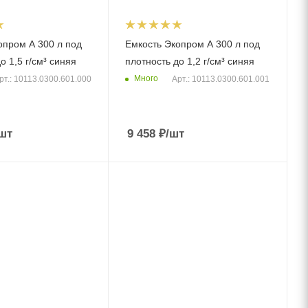
опром A 300 л под
Емкость Экопром A 300 л под
о 1,5 г/см³ синяя
плотность до 1,2 г/см³ синяя
Много
рт.: 10113.0300.601.000
Арт.: 10113.0300.601.001
шт
9 458
₽
/шт