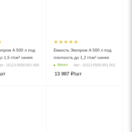
опром A 500 л под
Емкость Экопром A 500 л под
о 1,5 г/см³ синяя
плотность до 1,2 г/см³ синяя
Много
рт.: 10113.0500.601.000
Арт.: 10113.0500.601.001
шт
13 987
₽
/шт