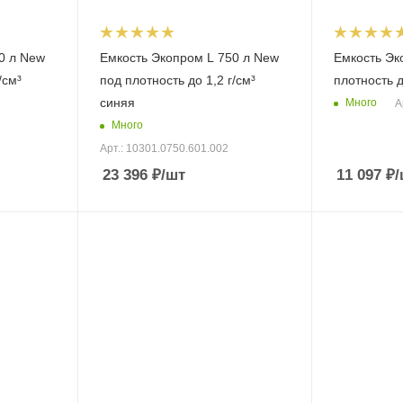
0 л New
Емкость Экопром L 750 л New
Емкость Эк
/см³
под плотность до 1,2 г/см³
плотность д
синяя
Много
А
Много
Арт.: 10301.0750.601.002
23 396
₽
/шт
11 097
₽
/