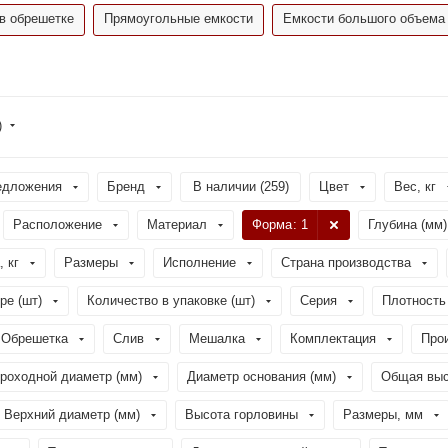
в обрешетке
Прямоугольные емкости
Емкости большого объема
)
едложения
Бренд
В наличии (
259
)
Цвет
Вес, кг
Расположение
Материал
Форма
: 1
Глубина (мм)
, кг
Размеры
Исполнение
Страна производства
ре (шт)
Количество в упаковке (шт)
Серия
Плотность 
Обрешетка
Слив
Мешалка
Комплектация
Про
роходной диаметр (мм)
Диаметр основания (мм)
Общая выс
Верхний диаметр (мм)
Высота горловины
Размеры, мм