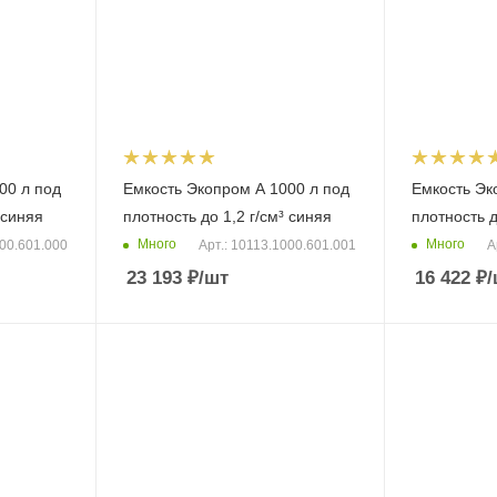
00 л под
Емкость Экопром A 1000 л под
Емкость Эк
 синяя
плотность до 1,2 г/см³ синяя
плотность д
Много
Много
000.601.000
Арт.: 10113.1000.601.001
А
23 193
₽
/шт
16 422
₽
/