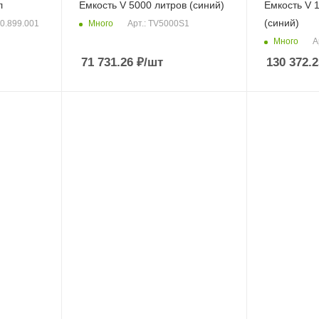
л
Емкость V 5000 литров (синий)
Емкость V 
(синий)
Много
00.899.001
Арт.: TV5000S1
Много
А
71 731.26
₽
/шт
130 372.2