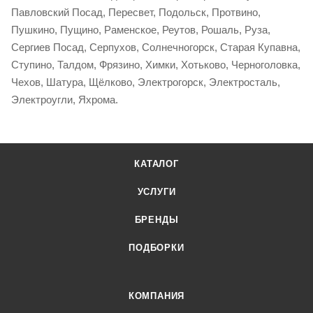
Павловский Посад, Пересвет, Подольск, Протвино,
Пушкино, Пущино, Раменское, Реутов, Рошаль, Руза,
Сергиев Посад, Серпухов, Солнечногорск, Старая Купавна,
Ступино, Талдом, Фрязино, Химки, Хотьково, Черноголовка,
Чехов, Шатура, Щёлково, Электрогорск, Электросталь,
Электроугли, Яхрома.
КАТАЛОГ
УСЛУГИ
БРЕНДЫ
ПОДБОРКИ
КОМПАНИЯ