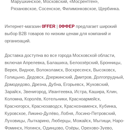
Марушкинское, Московский, «Мосрентген»,
Рязановское, Сосенское, Филимонковское, Щербинка.
Интернет-магазин
0FFER
|
0ФФЕР
предлагает широкий
выбор B2B товаров по низким ценам для компаний и
организаций.
Доставка доступна во все города Московской области,
включая Апрелевка, Балашиха, Белоозёрский, Бронницы,
Верея, Видное, Волоколамск, Воскресенск, Высоковск,
Голицыно, Дедовск, Дзержинский, Дмитров, Долгопрудный,
Домодедово, Дрезна, Дубна, Егорьевск, Жуковский,
Зарайск, Звенигород, Ивантеевка, Истра, Кашира, Клин,
Коломна, Королёв, Котельники, Красноармейск,
Красногорск, Краснозаводск, Краснознаменск, Кубинка,
Куровское, Ликино-Дулёво, Лобня, Лосино-Петровский,
Луховицы, Лыткарино, Люберцы, Можайск, Мытищи, Наро-
Фоминск, Ногинск, Одинцово, Озёры, Орехово-Зуево,