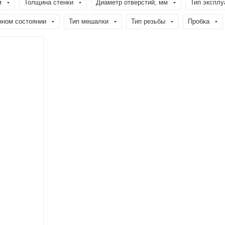
м
Толщина стенки
Диаметр отверстий, мм
Тип эксплу
нном состоянии
Тип мешалки
Тип резьбы
Пробка