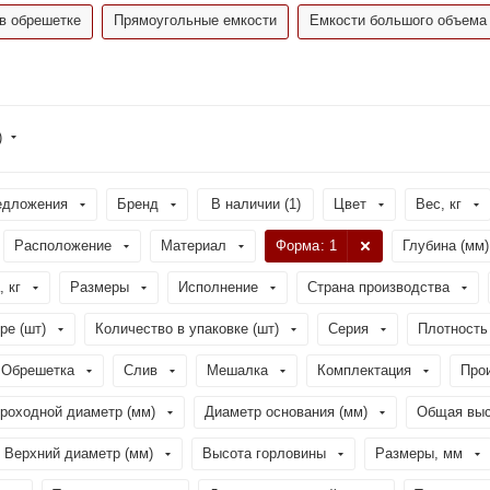
в обрешетке
Прямоугольные емкости
Емкости большого объема
)
едложения
Бренд
В наличии (
1
)
Цвет
Вес, кг
Расположение
Материал
Форма
: 1
Глубина (мм)
, кг
Размеры
Исполнение
Страна производства
ре (шт)
Количество в упаковке (шт)
Серия
Плотность 
Обрешетка
Слив
Мешалка
Комплектация
Про
роходной диаметр (мм)
Диаметр основания (мм)
Общая выс
Верхний диаметр (мм)
Высота горловины
Размеры, мм