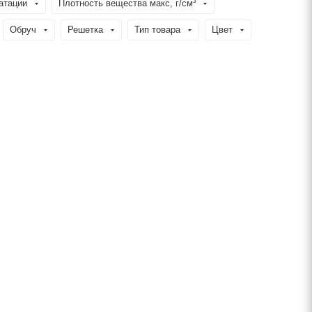
атации
Плотность вещества макс, г/см³
Обруч
Решетка
Тип товара
Цвет