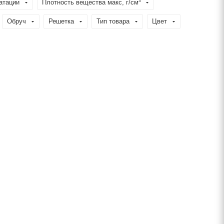
атации
Плотность вещества макс, г/см³
Обруч
Решетка
Тип товара
Цвет