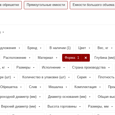
в обрешетке
Прямоугольные емкости
Емкости большого объема
)
едложения
Бренд
В наличии (
1
)
Цвет
Вес, кг
Расположение
Материал
Форма
: 1
Глубина (мм)
, кг
Размеры
Исполнение
Страна производства
ре (шт)
Количество в упаковке (шт)
Серия
Плотность 
Обрешетка
Слив
Мешалка
Комплектация
Про
роходной диаметр (мм)
Диаметр основания (мм)
Общая выс
Верхний диаметр (мм)
Высота горловины
Размеры, мм