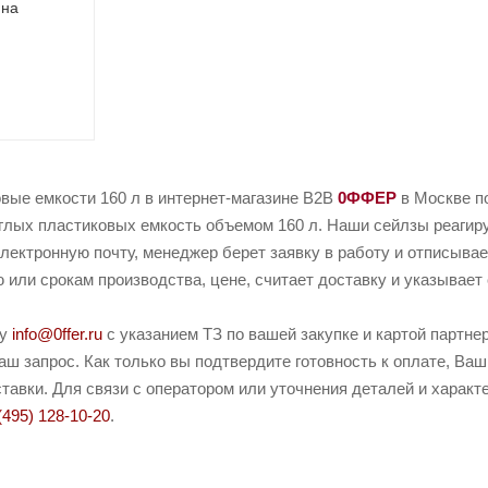
 на
вые емкости 160 л в интернет-магазине B2B
0ФФЕР
в Москве п
глых пластиковых емкость объемом 160 л. Наши сейлзы реагиру
электронную почту, менеджер берет заявку в работу и отписывае
или срокам производства, цене, считает доставку и указывает 
ту
info@0ffer.ru
с указанием ТЗ по вашей закупке и картой партн
ш запрос. Как только вы подтвердите готовность к оплате, Ваш
тавки. Для связи с оператором или уточнения деталей и харак
(495) 128-10-20
.