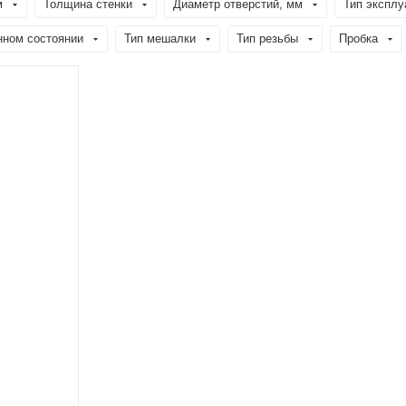
м
Толщина стенки
Диаметр отверстий, мм
Тип эксплу
нном состоянии
Тип мешалки
Тип резьбы
Пробка