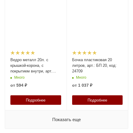
Ведро металл 20л. с
Бочка пластиковая 20
крышкой-корона, с
литров, арт.: БП 20, код:
покрытием внутри, арт.
24709
ВМк 20б с покрытием (Б),
Много
Много
код: 28129
от
594 ₽
от
1 037 ₽
Подробнее
Подробнее
Показать еще