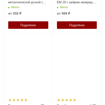
металлической ручкой с
БМ 20 с ребром неокраш,
крышкой, арт. ВП 20в, код:
код: 19034
Много
Много
06038
от
332 ₽
от
569 ₽
Подробнее
Подробнее