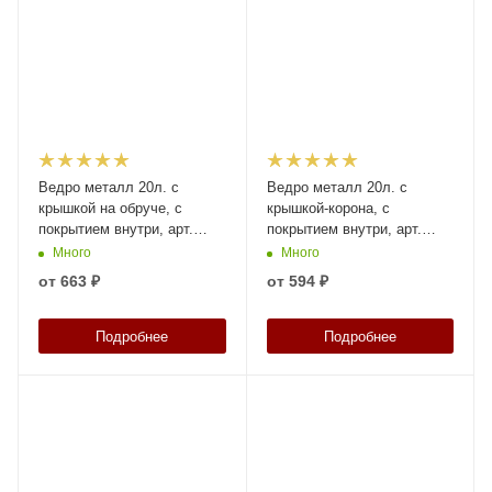
Ведро металл 20л. с
Ведро металл 20л. с
крышкой на обруче, с
крышкой-корона, с
покрытием внутри, арт.
покрытием внутри, арт.
ВМо 20с с покрытием (Б),
ВМк 20с с покрытием (Б),
Много
Много
код: 28132
код: 28130
от
663 ₽
от
594 ₽
Подробнее
Подробнее