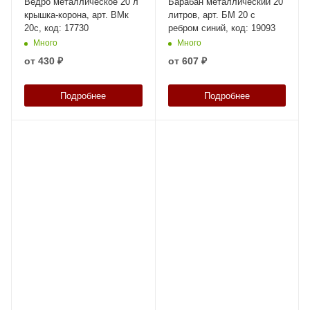
Ведро металлическое 20 л
Барабан металлический 20
крышка-корона, арт. ВМк
литров, арт. БМ 20 с
20с, код: 17730
ребром синий, код: 19093
Много
Много
от
430 ₽
от
607 ₽
Подробнее
Подробнее