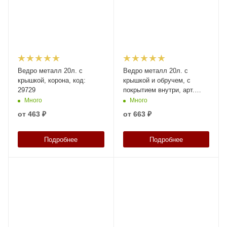
Ведро металл 20л. с
Ведро металл 20л. с
крышкой, корона, код:
крышкой и обручем, с
29729
покрытием внутри, арт.
ВМо 20б с покрытием (Б),
Много
Много
код: 28131
от
463 ₽
от
663 ₽
Подробнее
Подробнее