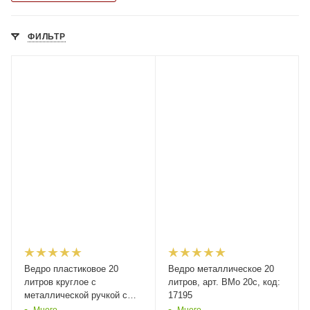
ФИЛЬТР
Ведро пластиковое 20
Ведро металлическое 20
литров круглое с
литров, арт. ВМо 20с, код:
металлической ручкой с
17195
крышкой, арт. ВП 20н, код:
Много
Много