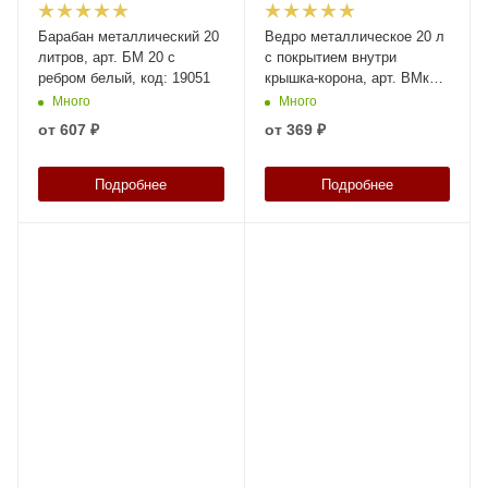
Барабан металлический 20
Ведро металлическое 20 л
литров, арт. БМ 20 с
с покрытием внутри
ребром белый, код: 19051
крышка-корона, арт. ВМк
20с с покрытием, код:
Много
Много
22877
от
607 ₽
от
369 ₽
Подробнее
Подробнее