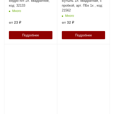
Ведро п/п 1л. квадратное,
Бутыль 1л. квадратная, с
код: 32133
пробкой, арт. ПБк 1х , код:
21562
Много
Много
от
23 ₽
от
32 ₽
Подробнее
Подробнее