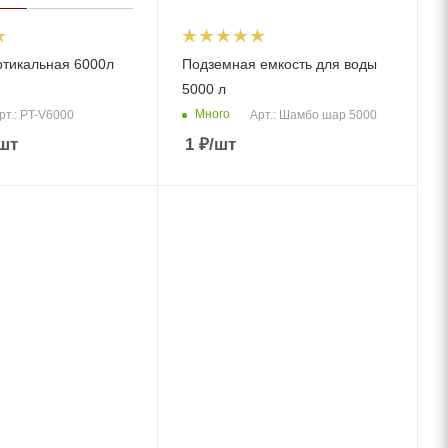
ртикальная 6000л
Подземная емкость для воды
5000 л
Много
рт.: PT-V6000
Арт.: Шамбо шар 5000
шт
1
₽
/шт