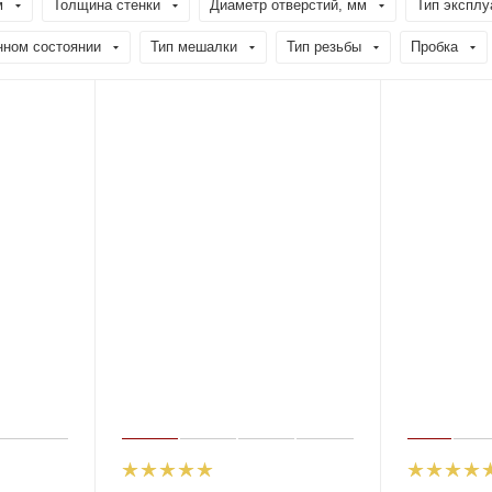
м
Толщина стенки
Диаметр отверстий, мм
Тип эксплу
нном состоянии
Тип мешалки
Тип резьбы
Пробка