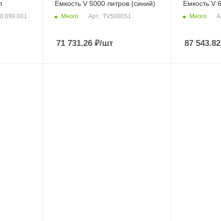
л
Емкость V 5000 литров (синий)
Емкость V 6
Много
Много
00.899.001
Арт.: TV5000S1
А
71 731.26
₽
/шт
87 543.82