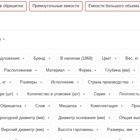
в обрешетке
Прямоугольные емкости
Емкости большого объема
)
едложения
Бренд
В наличии (
1868
)
Цвет
Вес, кг
Расположение
Материал
Форма
Глубина (мм)
, кг
Размеры
Исполнение
Страна производства
ре (шт)
Количество в упаковке (шт)
Серия
Плотность 
Обрешетка
Слив
Мешалка
Комплектация
Про
роходной диаметр (мм)
Диаметр основания (мм)
Общая выс
Верхний диаметр (мм)
Высота горловины
Размеры, мм