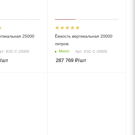
ртикальная 25000
Ёмкость вертикальная 20000
литров
Много
рт.: KSC-C-25000
Арт.: KSC-C-20000
/шт
287 769
₽
/шт