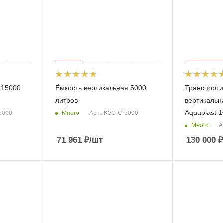
 15000
Ёмкость вертикальная 5000
Транспорти
литров
вертикальн
Aquaplast 
Много
15000
Арт.: KSC-C-5000
Много
А
71 961
₽
/шт
130 000
₽