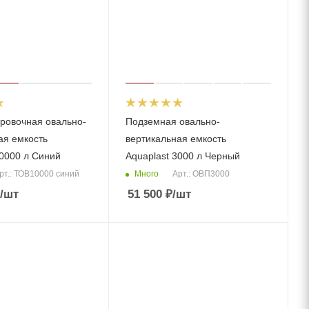
ровочная овально-
Подземная овально-
ая емкость
вертикальная емкость
10000 л Синий
Aquaplast 3000 л Черный
Много
рт.: ТОВ10000 синий
Арт.: ОВП3000
/шт
51 500
₽
/шт