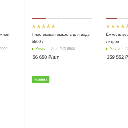
емная
Пластиковая емкость для воды
Ёмкость ве
5500 л
литров
Много
Много
10000
Арт.: ЕКБ-5500
А
56 650
₽
/шт
359 552
₽
Новинка