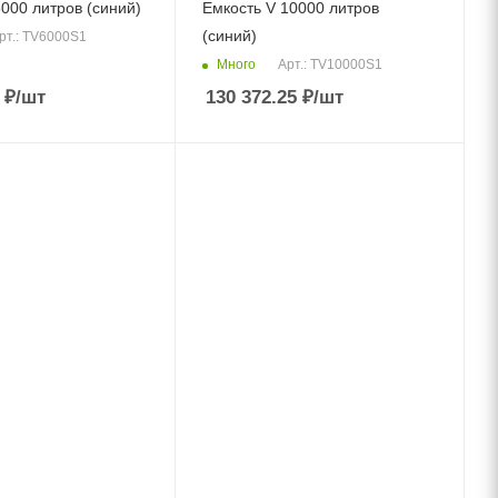
000 литров (синий)
Емкость V 10000 литров
(синий)
рт.: TV6000S1
Много
Арт.: TV10000S1
₽
/шт
130 372.25
₽
/шт