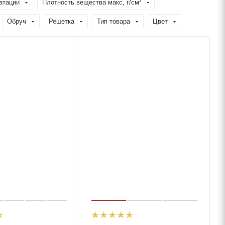
атации
Плотность вещества макс, г/см³
Обруч
Решетка
Тип товара
Цвет