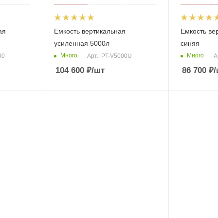
ая
Емкость вертикальная
Емкость ве
усиленная 5000л
синяя
Много
Много
00
Арт.: PT-V5000U
А
104 600
₽
/шт
86 700
₽
/