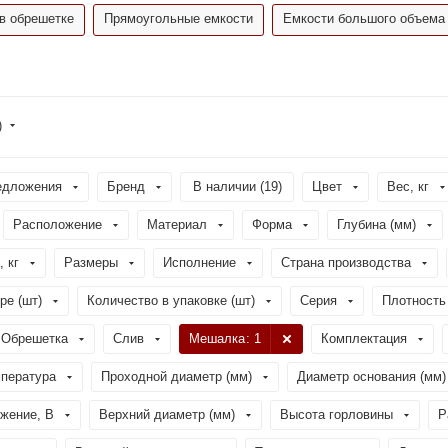
в обрешетке
Прямоугольные емкости
Емкости большого объема
)
едложения
Бренд
В наличии (
19
)
Цвет
Вес, кг
Расположение
Материал
Форма
Глубина (мм)
, кг
Размеры
Исполнение
Страна производства
ре (шт)
Количество в упаковке (шт)
Серия
Плотность 
Обрешетка
Слив
Мешалка
: 1
Комплектация
пература
Проходной диаметр (мм)
Диаметр основания (мм)
жение, В
Верхний диаметр (мм)
Высота горловины
Р