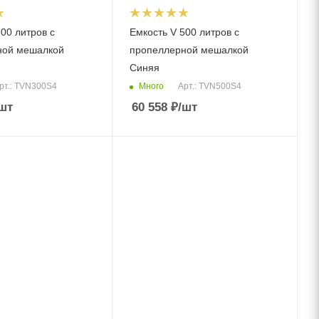
00 литров с
Емкость V 500 литров с
ной мешалкой
пропеллерной мешалкой
Синяя
Много
рт.: TVN300S4
Арт.: TVN500S4
шт
60 558
₽
/шт