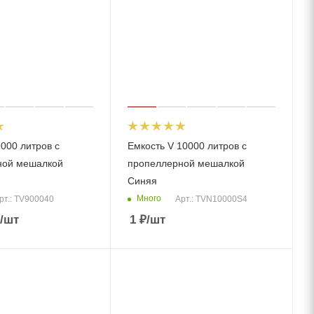
000 литров с
Емкость V 10000 литров с
ной мешалкой
пропеллерной мешалкой
Синяя
Много
рт.: TV900040
Арт.: TVN10000S4
/шт
1
₽
/шт