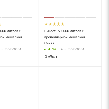
000 литров с
Емкость V 5000 литров с
ной мешалкой
пропеллерной мешалкой
Синяя
Много
рт.: TVN3000S4
Арт.: TVN5000S4
1
₽
/шт