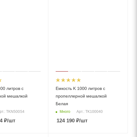
00 литров с
Емкость K 1000 литров с
ной мешалкой
пропеллерной мешалкой
Белая
Много
рт.: TKN500S4
Арт.: TK100040
4
₽
/шт
124 190
₽
/шт