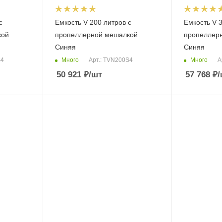
с
Емкость V 200 литров с
Емкость V 3
кой
пропеллерной мешалкой
пропеллер
Синяя
Синяя
Много
Много
S4
Арт.: TVN200S4
А
50 921
₽
/шт
57 768
₽
/