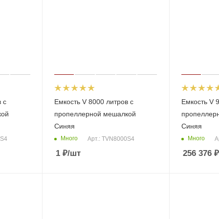
 с
Емкость V 8000 литров с
Емкость V 9
кой
пропеллерной мешалкой
пропеллер
Синяя
Синяя
Много
Много
0S4
Арт.: TVN8000S4
А
1
₽
/шт
256 376
₽