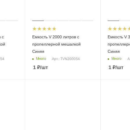
 с
Емкость V 2000 литров с
Емкость V 3
кой
пропеллерной мешалкой
пропеллер
Синяя
Синяя
Много
Много
0S4
Арт.: TVN2000S4
А
1
₽
/шт
1
₽
/шт