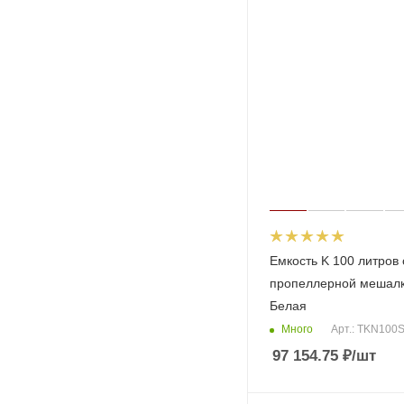
Емкость K 100 литров 
пропеллерной мешал
Белая
Много
Арт.: TKN100
97 154.75
₽
/шт