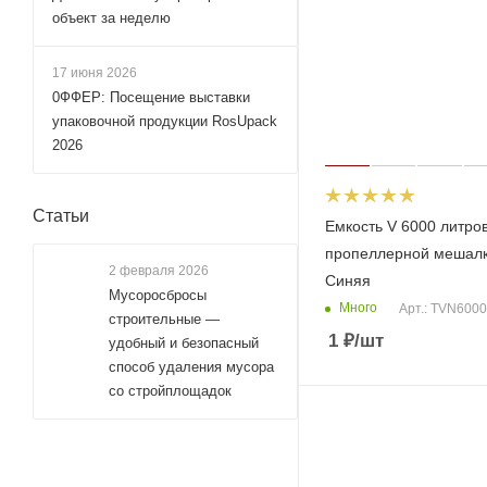
объект за неделю
17 июня 2026
0ФФЕР: Посещение выставки
упаковочной продукции RosUpack
2026
Статьи
Емкость V 6000 литров
пропеллерной мешал
2 февраля 2026
Синяя
Мусоросбросы
Много
Арт.: TVN600
строительные —
1
₽
/шт
удобный и безопасный
способ удаления мусора
со стройплощадок