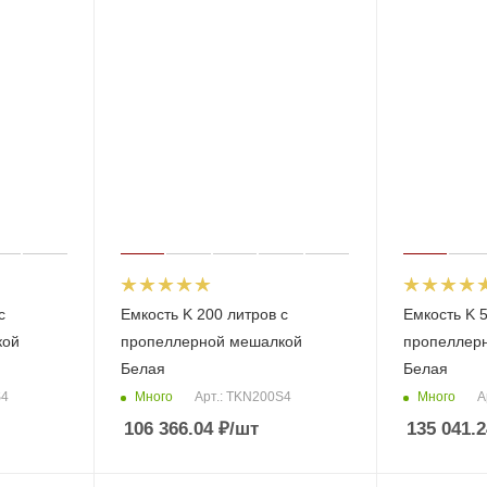
с
Емкость K 200 литров с
Емкость K 5
кой
пропеллерной мешалкой
пропеллер
Белая
Белая
Много
Много
S4
Арт.: TKN200S4
А
106 366.04
₽
/шт
135 041.2