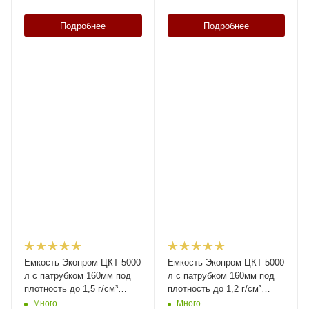
Подробнее
Подробнее
Емкость Экопром ЦКТ 5000
Емкость Экопром ЦКТ 5000
л с патрубком 160мм под
л с патрубком 160мм под
плотность до 1,5 г/см³
плотность до 1,2 г/см³
белая в обрешетке New
белая в обрешетке New
Много
Много