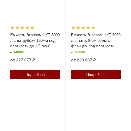
Емкость Экопром ЦКТ 3000
Емкость Экопром ЦКТ 3000
л с патрубком 160мм под
л с патрубком 90мм с
плотность до 1,5 г/см³
фланцем под плотность до
белая в обрешетке с
1,5 г/см³ белая в обрешетке
Много
Много
лестницей
с лестницей
от
227 077 ₽
от
229 987 ₽
Подробнее
Подробнее