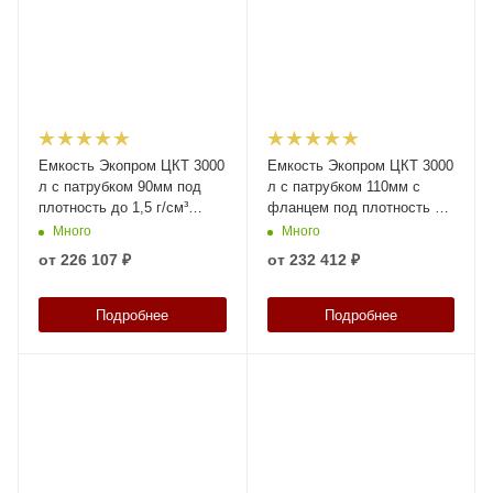
Емкость Экопром ЦКТ 3000
Емкость Экопром ЦКТ 3000
л с патрубком 90мм под
л с патрубком 110мм с
плотность до 1,5 г/см³
фланцем под плотность до
белая в обрешетке с
1,5 г/см³ белая в обрешетке
Много
Много
лестницей
с лестницей
от
226 107 ₽
от
232 412 ₽
Подробнее
Подробнее