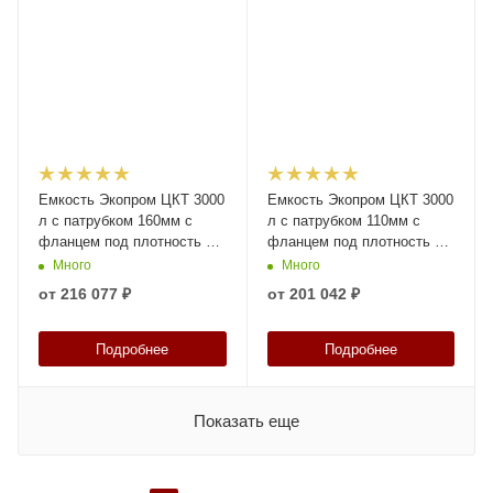
Емкость Экопром ЦКТ 3000
Емкость Экопром ЦКТ 3000
л с патрубком 160мм с
л с патрубком 110мм с
фланцем под плотность до
фланцем под плотность до
1,2 г/см³ белая в обрешетке
1,2 г/см³ белая в обрешетке
Много
Много
с лестницей
с лестницей
от
216 077 ₽
от
201 042 ₽
Подробнее
Подробнее
Показать еще