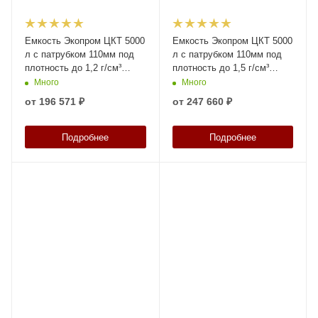
Емкость Экопром ЦКТ 5000
Емкость Экопром ЦКТ 5000
л с патрубком 110мм под
л с патрубком 110мм под
плотность до 1,2 г/см³
плотность до 1,5 г/см³
белая в обрешетке New
белая в обрешетке New
Много
Много
(разборной)
(разборной)
от
196 571 ₽
от
247 660 ₽
Подробнее
Подробнее