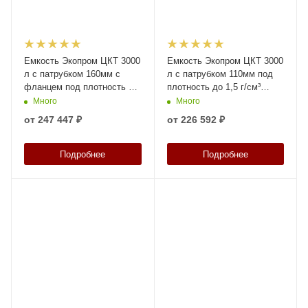
Емкость Экопром ЦКТ 3000
Емкость Экопром ЦКТ 3000
л с патрубком 160мм с
л с патрубком 110мм под
фланцем под плотность до
плотность до 1,5 г/см³
1,5 г/см³ белая в обрешетке
белая в обрешетке с
Много
Много
с лестницей
лестницей
от
247 447 ₽
от
226 592 ₽
Подробнее
Подробнее