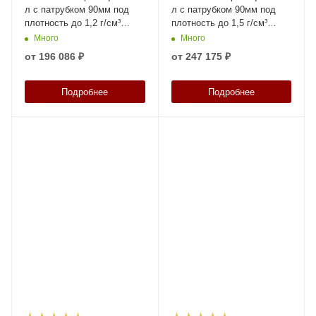
л с патрубком 90мм под
л с патрубком 90мм под
плотность до 1,2 г/см³
плотность до 1,5 г/см³
белая в обрешетке New
белая в обрешетке New
Много
Много
(разборной)
(разборной)
от
196 086 ₽
от
247 175 ₽
Подробнее
Подробнее