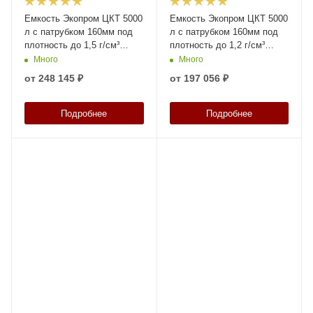
Емкость Экопром ЦКТ 5000
Емкость Экопром ЦКТ 5000
л с патрубком 160мм под
л с патрубком 160мм под
плотность до 1,5 г/см³
плотность до 1,2 г/см³
белая в обрешетке New
белая в обрешетке New
Много
Много
(разборной)
(разборной)
от
248 145 ₽
от
197 056 ₽
Подробнее
Подробнее