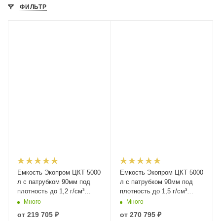
ФИЛЬТР
Емкость Экопром ЦКТ 5000
Емкость Экопром ЦКТ 5000
л с патрубком 90мм под
л с патрубком 90мм под
плотность до 1,2 г/см³
плотность до 1,5 г/см³
белая в обрешетке New
белая в обрешетке New
Много
Много
(разборной) с лестницей
(разборной) с лестницей
от
219 705 ₽
от
270 795 ₽