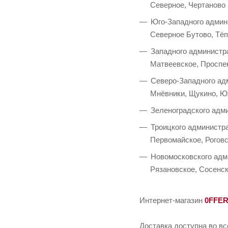
Северное, Чертаново
Юго-Западного админи
Северное Бутово, Тё
Западного администра
Матвеевское, Проспек
Северо-Западного адм
Мнёвники, Щукино, Ю
Зеленоградского адми
Троицкого администра
Первомайское, Роговс
Новомосковского адми
Рязановское, Сосенс
Интернет-магазин
0FFE
Доставка доступна во вс