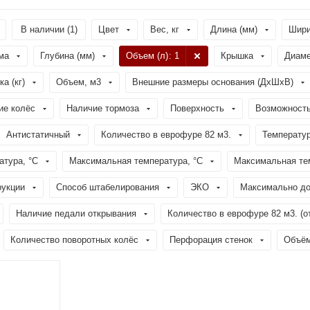
В наличии (
1
)
Цвет
Вес, кг
Длина (мм)
Шири
ма
Глубина (мм)
Объем (л)
: 1
Крышка
Диаме
а (кг)
Объем, м3
Внешние размеры основания (ДхШхВ)
ие колёс
Наличие тормоза
Поверхность
Возможность
Антистатичный
Количество в еврофуре 82 м3.
Температур
тура, °C
Максимальная температура, °C
Максимальная тем
рукции
Способ штабелирования
ЭКО
Максимально до
Наличие педали открывания
Количество в еврофуре 82 м3. (о
Количество поворотных колёс
Перфорация стенок
Объём