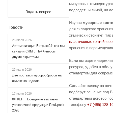
минусовых температура
подведет ни зимой, ни л
Задать вопрос
Изучая
мусорные конт
Новости
для складского хранени
химически стойкие), так
26 июля 2026
пластиковых контейнеро
Автоматизация Битрикс24: как мы
хранения и перемещения 
связали CRM с ПейКипером
двумя скриптами
Если вы ищете надежный
ресурса, удобен в обслу
25 июля 2026
стандартом для совреме
Две поставки мусоросбросов на
объект за неделю
Сделайте заявку на поч
подберут решение под Ва
17 июня 2026
стандартный договор пос
0ФФЕР: Посещение выставки
телефону
+7 (495) 128-1
упаковочной продукции RosUpack
2026