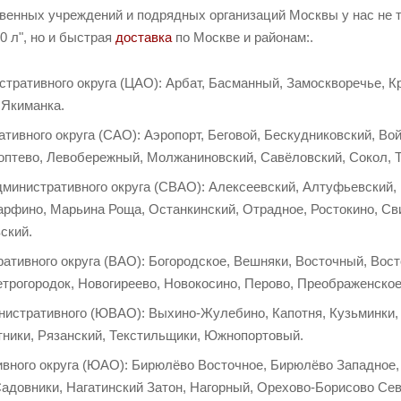
твенных учреждений и подрядных организаций Москвы у нас не 
0 л", но и быстрая
доставка
по Москве и районам:.
тративного округа (ЦАО): Арбат, Басманный, Замоскворечье, К
 Якиманка.
тивного округа (САО): Аэропорт, Беговой, Бескудниковский, Вой
оптево, Левобережный, Молжаниновский, Савёловский, Сокол, 
дминистративного округа (СВАО): Алексеевский, Алтуфьевский,
арфино, Марьина Роща, Останкинский, Отрадное, Ростокино, С
ский.
ативного округа (ВАО): Богородское, Вешняки, Восточный, Вос
трогородок, Новогиреево, Новокосино, Перово, Преображенское
нистративного (ЮВАО): Выхино-Жулебино, Капотня, Кузьминки,
тники, Рязанский, Текстильщики, Южнопортовый.
вного округа (ЮАО): Бирюлёво Восточное, Бирюлёво Западное, 
Садовники, Нагатинский Затон, Нагорный, Орехово-Борисово С