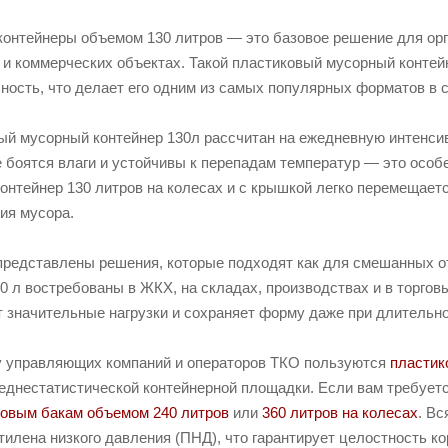
онтейнеры объемом 130 литров — это базовое решение для орг
 и коммерческих объектах. Такой пластиковый мусорный контей
ность, что делает его одним из самых популярных форматов в 
й мусорный контейнер 130л рассчитан на ежедневную интенсив
 боятся влаги и устойчивы к перепадам температур — это особ
нтейнер 130 литров на колесах и с крышкой легко перемещаетс
ия мусора.
r представлены решения, которые подходят как для смешанных о
 л востребованы в ЖКХ, на складах, производствах и в торгов
 значительные нагрузки и сохраняет форму даже при длительно
у управляющих компаний и операторов ТКО пользуются
пластик
реднестатистической контейнерной площадки. Если вам требует
ковым бакам объемом 240 литров
или
360 литров на колесах
. Вс
тилена низкого давления (ПНД), что гарантирует целостность к