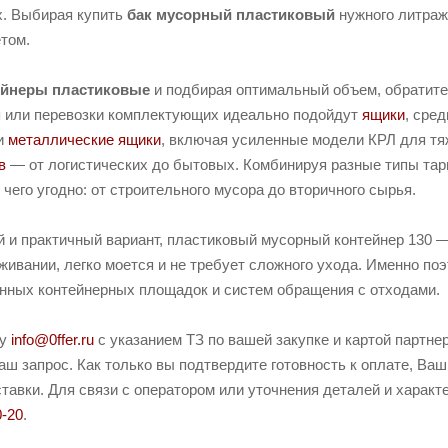
х. Выбирая купить
бак мусорный пластиковый
нужного литраж
етом.
ейнеры пластиковые
и подбирая оптимальный объем, обратите 
я или перевозки комплектующих идеально подойдут
ящики
, сре
 и
металлические ящики
, включая усиленные модели КРЛ для тяж
в
— от логистических до бытовых. Комбинируя разные типы тар
чего угодно: от строительного мусора до вторичного сырья.
 и практичный вариант, пластиковый мусорный контейнер 130 
живании, легко моется и не требует сложного ухода. Именно п
нных контейнерных площадок и систем обращения с отходами.
ту
info@0ffer.ru
с указанием ТЗ по вашей закупке и картой партн
ш запрос. Как только вы подтвердите готовность к оплате, Ваш
тавки. Для связи с оператором или уточнения деталей и характ
0-20
.