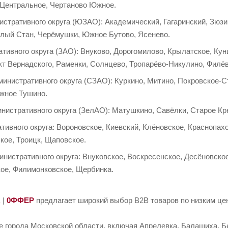
 Центральное, Чертаново Южное.
стративного округа (ЮЗАО): Академический, Гагаринский, Зюзи
плый Стан, Черёмушки, Южное Бутово, Ясенево.
тивного округа (ЗАО): Внуково, Дорогомилово, Крылатское, Ку
т Вернадского, Раменки, Солнцево, Тропарёво-Никулино, Филё
инистративного округа (СЗАО): Куркино, Митино, Покровское-
жное Тушино.
нистративного округа (ЗелАО): Матушкино, Савёлки, Старое Кр
тивного округа: Вороновское, Киевский, Клёновское, Краснопа
кое, Троицк, Щаповское.
нистративного округа: Внуковское, Воскресенское, Десёновско
кое, Филимонковское, Щербинка.
R
|
0ФФЕР
предлагает широкий выбор B2B товаров по низким цен
е города Московской области, включая Апрелевка, Балашиха, Б