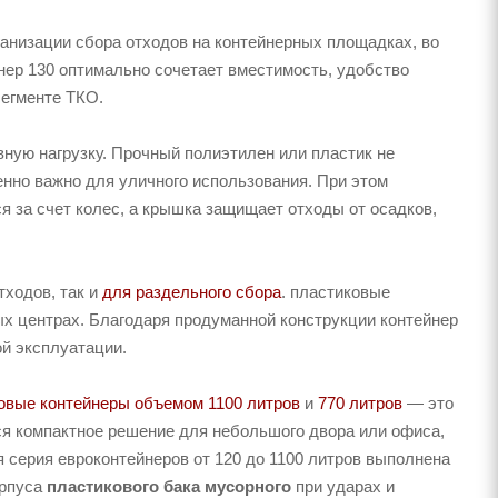
анизации сбора отходов на контейнерных площадках, во
нер 130 оптимально сочетает вместимость, удобство
сегменте ТКО.
ную нагрузку. Прочный полиэтилен или пластик не
енно важно для уличного использования. При этом
я за счет колес, а крышка защищает отходы от осадков,
тходов, так и
для раздельного сбора
. пластиковые
ых центрах. Благодаря продуманной конструкции контейнер
й эксплуатации.
овые контейнеры объемом 1100 литров
и
770 литров
— это
ся компактное решение для небольшого двора или офиса,
я серия евроконтейнеров от 120 до 1100 литров выполнена
орпуса
пластикового бака мусорного
при ударах и