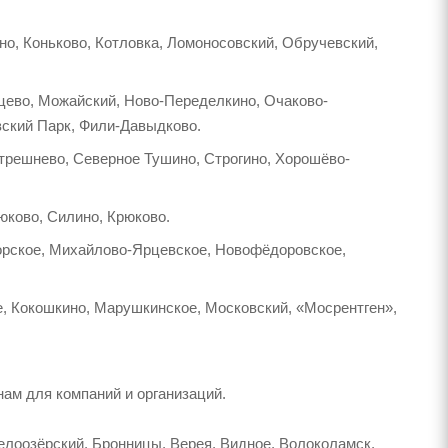
но, Коньково, Котловка, Ломоносовский, Обручевский,
нцево, Можайский, Ново-Переделкино, Очаково-
вский Парк, Фили-Давыдково.
Стрешнево, Северное Тушино, Строгино, Хорошёво-
юково, Силино, Крюково.
хорское, Михайлово-Ярцевское, Новофёдоровское,
е, Кокошкино, Марушкинское, Московский, «Мосрентген»,
ам для компаний и организаций.
елоозёрский, Бронницы, Верея, Видное, Волоколамск,