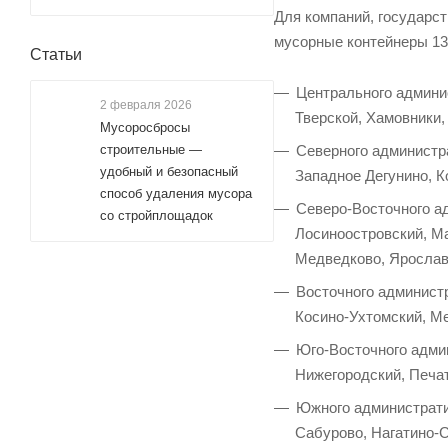
Для компаний, государс
мусорные контейнеры 13
Статьи
Центрального админис
2 февраля 2026
Тверской, Хамовники,
Мусоросбросы
строительные —
Северного администра
удобный и безопасный
Западное Дегунино, К
способ удаления мусора
Северо-Восточного а
со стройплощадок
Лосиноостровский, М
Медведково, Ярослав
Восточного администр
Косино-Ухтомский, Ме
Юго-Восточного адми
Нижегородский, Печа
Южного администрати
Сабурово, Нагатино-