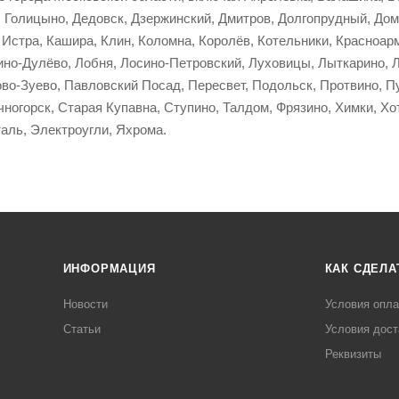
 Голицыно, Дедовск, Дзержинский, Дмитров, Долгопрудный, Домо
 Истра, Кашира, Клин, Коломна, Королёв, Котельники, Красноар
кино-Дулёво, Лобня, Лосино-Петровский, Луховицы, Лыткарино,
во-Зуево, Павловский Посад, Пересвет, Подольск, Протвино, Пу
ногорск, Старая Купавна, Ступино, Талдом, Фрязино, Химки, Хо
аль, Электроугли, Яхрома.
ИНФОРМАЦИЯ
КАК СДЕЛА
Новости
Условия опл
Статьи
Условия дост
Реквизиты