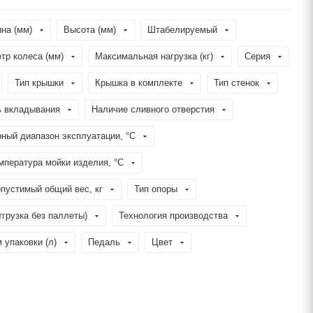
на (мм)
Высота (мм)
Штабелируемый
тр колеса (мм)
Максимальная нагрузка (кг)
Серия
Тип крышки
Крышка в комплекте
Тип стенок
 вкладывания
Наличие сливного отверстия
ный диапазон эксплуатации, °C
пература мойки изделия, °C
пустимый общий вес, кг
Тип опоры
тгрузка без паллеты)
Технология производства
 упаковки (л)
Педаль
Цвет