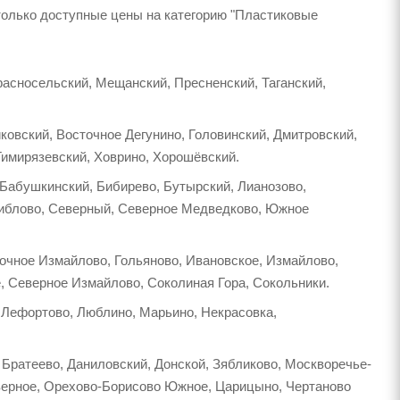
только доступные цены на категорию "Пластиковые
расносельский, Мещанский, Пресненский, Таганский,
ковский, Восточное Дегунино, Головинский, Дмитровский,
Тимирязевский, Ховрино, Хорошёвский.
 Бабушкинский, Бибирево, Бутырский, Лианозово,
виблово, Северный, Северное Медведково, Южное
точное Измайлово, Гольяново, Ивановское, Измайлово,
, Северное Измайлово, Соколиная Гора, Сокольники.
 Лефортово, Люблино, Марьино, Некрасовка,
Братеево, Даниловский, Донской, Зябликово, Москворечье-
еверное, Орехово-Борисово Южное, Царицыно, Чертаново