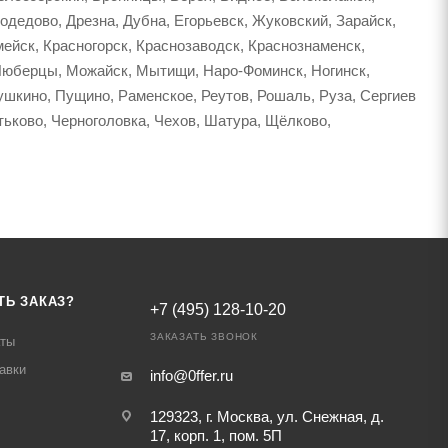
дедово, Дрезна, Дубна, Егорьевск, Жуковский, Зарайск,
мейск, Красногорск, Краснозаводск, Краснознаменск,
 Люберцы, Можайск, Мытищи, Наро-Фоминск, Ногинск,
шкино, Пущино, Раменское, Реутов, Рошаль, Руза, Сергиев
тьково, Черноголовка, Чехов, Шатура, Щёлково,
ТЬ ЗАКАЗ?
+7 (495) 128-10-20
ЗАКАЗАТЬ ЗВОНОК
аты
авки
info@0ffer.ru
129323, г. Москва, ул. Снежная, д.
17, корп. 1, пом. 5П