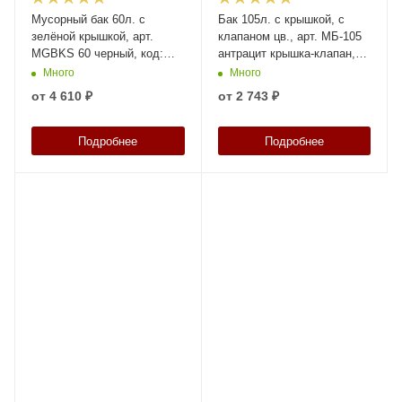
Мусорный бак 60л. с
Бак 105л. с крышкой, с
зелёной крышкой, арт.
клапаном цв., арт. МБ-105
MGBKS 60 черный, код:
антрацит крышка-клапан,
26889
код: 28530
Много
Много
от
4 610 ₽
от
2 743 ₽
Подробнее
Подробнее