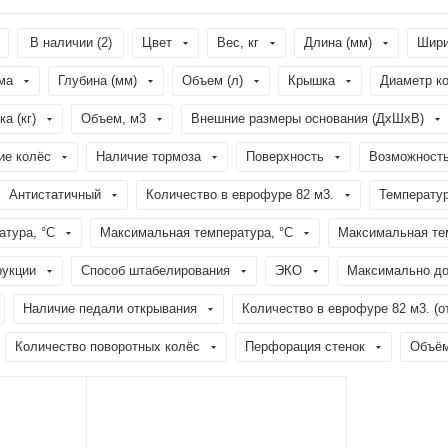
В наличии (
2
)
Цвет
Вес, кг
Длина (мм)
Шири
ма
Глубина (мм)
Объем (л)
Крышка
Диаметр ко
а (кг)
Объем, м3
Внешние размеры основания (ДхШхВ)
ие колёс
Наличие тормоза
Поверхность
Возможность
Антистатичный
Количество в еврофуре 82 м3.
Температур
тура, °C
Максимальная температура, °C
Максимальная тем
рукции
Способ штабелирования
ЭКО
Максимально до
Наличие педали открывания
Количество в еврофуре 82 м3. (о
Количество поворотных колёс
Перфорация стенок
Объём