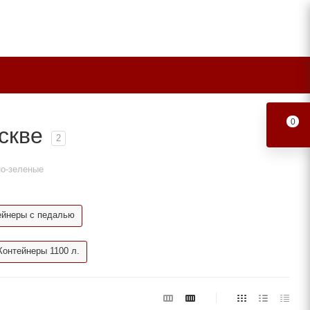
0
скве
2
но-зеленые
ейнеры с педалью
Контейнеры 1100 л.