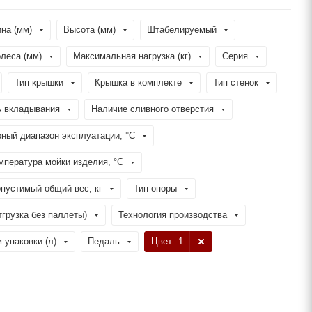
на (мм)
Высота (мм)
Штабелируемый
леса (мм)
Максимальная нагрузка (кг)
Серия
Тип крышки
Крышка в комплекте
Тип стенок
 вкладывания
Наличие сливного отверстия
ный диапазон эксплуатации, °C
пература мойки изделия, °C
пустимый общий вес, кг
Тип опоры
тгрузка без паллеты)
Технология производства
 упаковки (л)
Педаль
Цвет
: 1