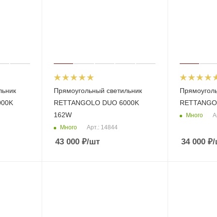
льник
Прямоугольный светильник
Прямоуголь
000K
RETTANGOLO DUО 6000K
RETTANGOL
162W
Много
А
Много
Арт.: 14844
43 000
₽
/шт
34 000
₽
/