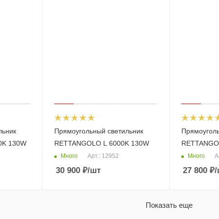
льник
Прямоугольный светильник
Прямоуголь
0K 130W
RETTANGOLO L 6000K 130W
RETTANGOL
Много
Много
Арт.: 12952
А
30 900
₽
/шт
27 800
₽
/
Показать еще