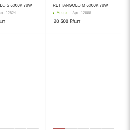
O S 6000K 78W
RETTANGOLO M 6000K 78W
Много
рт.: 12824
Арт.: 12888
шт
20 500
₽
/шт