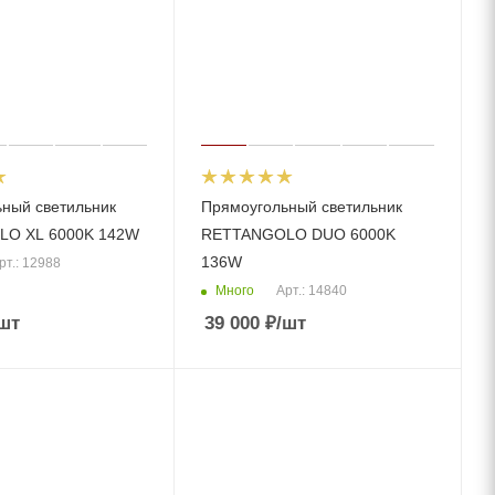
ный светильник
Прямоугольный светильник
O XL 6000K 142W
RETTANGOLO DUО 6000K
136W
рт.: 12988
Много
Арт.: 14840
шт
39 000
₽
/шт