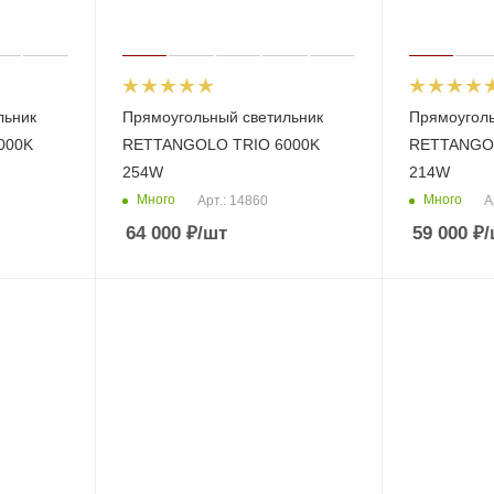
льник
Прямоугольный светильник
Прямоуголь
000K
RETTANGOLO TRIO 6000K
RETTANGOL
254W
214W
Много
Много
Арт.: 14860
А
64 000
₽
/шт
59 000
₽
/