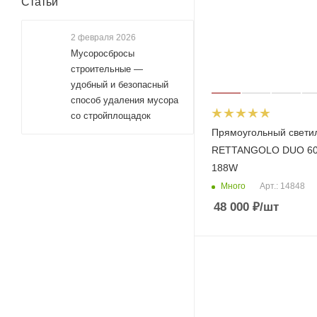
Статьи
2 февраля 2026
Мусоросбросы
строительные —
удобный и безопасный
способ удаления мусора
со стройплощадок
Прямоугольный свети
RETTANGOLO DUО 6
188W
Много
Арт.: 14848
48 000
₽
/шт