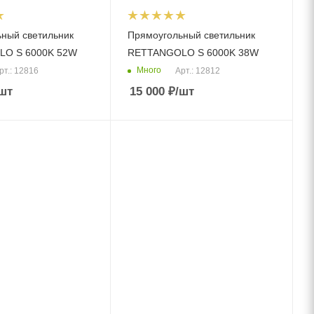
ный светильник
Прямоугольный светильник
O S 6000K 52W
RETTANGOLO S 6000K 38W
Много
рт.: 12816
Арт.: 12812
шт
15 000
₽
/шт