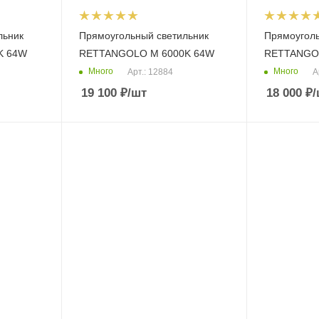
льник
Прямоугольный светильник
Прямоуголь
K 64W
RETTANGOLO M 6000K 64W
RETTANGOL
Много
Много
Арт.: 12884
А
19 100
₽
/шт
18 000
₽
/