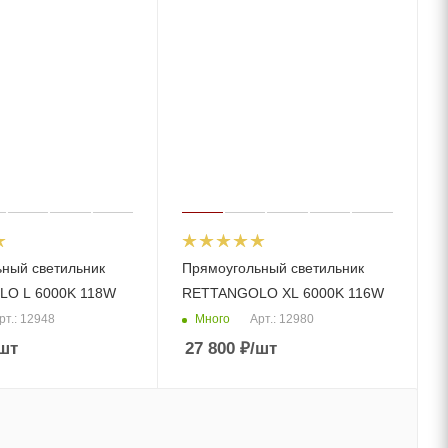
ный светильник
Прямоугольный светильник
O L 6000K 118W
RETTANGOLO XL 6000K 116W
Много
рт.: 12948
Арт.: 12980
шт
27 800
₽
/шт