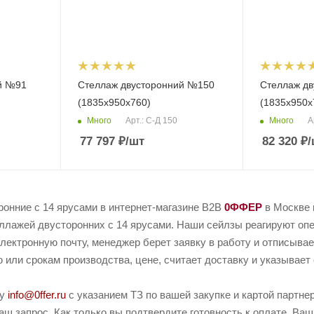
й №91
Стеллаж двусторонний №150
Стеллаж д
(1835х950х760)
(1835х950х
Много
Много
Арт.: С-Д 150
А
77 797
₽
/шт
82 320
₽
/
ронние с 14 ярусами в интернет-магазине B2B
0ФФЕР
в Москве 
ллажей двусторонних с 14 ярусами. Наши сейлзы реагируют опер
электронную почту, менеджер берет заявку в работу и отписывае
или срокам производства, цене, считает доставку и указывает 
ту
info@0ffer.ru
с указанием ТЗ по вашей закупке и картой партн
ш запрос. Как только вы подтвердите готовность к оплате, Ваш