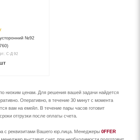
вусторонний №92
760)
рт.: С-Д 92
шт
по низким ценам. Для решения вашей задачи найдется
ативно. Оперативно, в течение 30 минут с момента
тся вам на емейл. В течение пары часов готовит
сроки отгрузки после оплаты счета.
ера с реквизитами Вашего юр.лица. Менеджеры
0FFER
 менеджер выставит счет, при необходимости подготовит