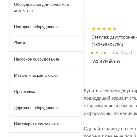
Оборудование для сельского
хозяйства
Пожарное оборудование
Стеллаж двусторонни
Ящики
(1835х950х760)
Много
Арт.: С-Д 91
Насосное оборудование
74 379
₽
/шт
Металлические шкафы
Купить стеллажи двусто
Оргтехника
подходящий вариант сте
отправки заявки нам на 
Дорожное оборудование
информацию: по наличию 
Инженерная сантехника
Сделайте заявку на поч
подберут решение под Ва