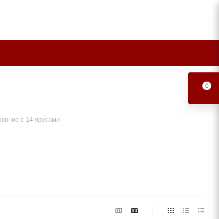
0
онние с 14 ярусами