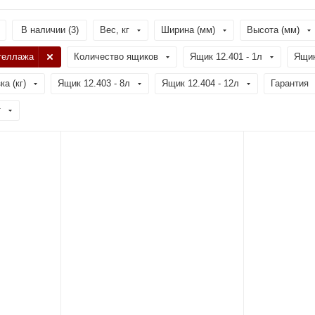
В наличии (
3
)
Вес, кг
Ширина (мм)
Высота (мм)
теллажа
Количество ящиков
Ящик 12.401 - 1л
Ящик
а (кг)
Ящик 12.403 - 8л
Ящик 12.404 - 12л
Гарантия
т