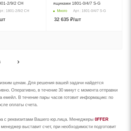
01-2/9/2 CH
ящиками 1801-0/4/7 S-G
Много
рт.: 1801-2/9/2 CH
Арт.: 1801-0/4/7 S-G
шт
32 635
₽
/шт
8
низким ценам. Для решения вашей задачи найдется
но. Оперативно, в течение 30 минут с момента отправки
на емейл. В течение пары часов готовит информацию: по
осле оплаты счета.
ера с реквизитами Вашего юр.лица. Менеджеры
0FFER
 менеджер выставит счет, при необходимости подготовит