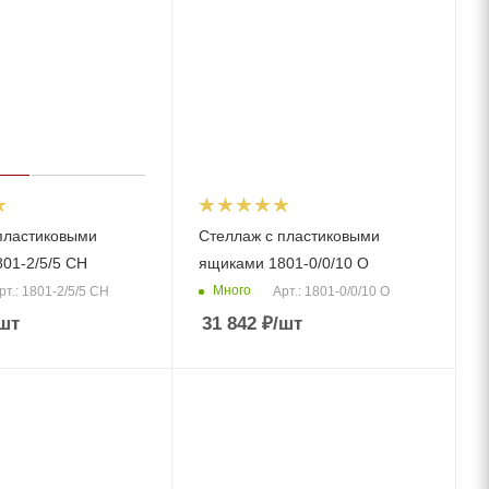
пластиковыми
Стеллаж с пластиковыми
01-2/5/5 CH
ящиками 1801-0/0/10 О
Много
рт.: 1801-2/5/5 CH
Арт.: 1801-0/0/10 О
шт
31 842
₽
/шт