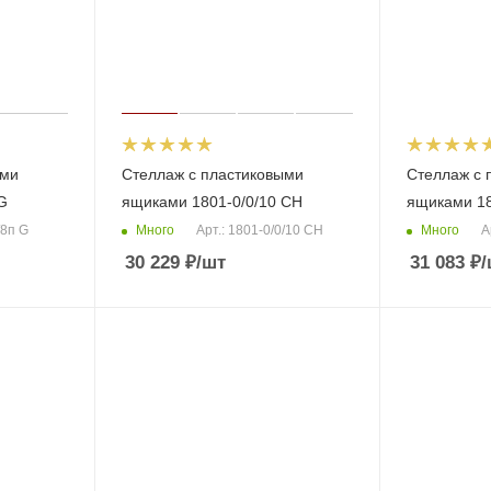
ыми
Стеллаж с пластиковыми
Стеллаж с 
G
ящиками 1801-0/0/10 CH
ящиками 18
Много
Много
/8п G
Арт.: 1801-0/0/10 CH
А
30 229
₽
/шт
31 083
₽
/