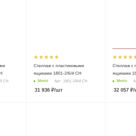
ыми
Стеллаж с пластиковыми
Стеллаж с 
CH
ящиками 1801-2/6/4 СH
ящиками 18
Много
Много
/5 CH
Арт.: 1801-2/6/4 СH
А
31 936
₽
/шт
32 057
₽
/