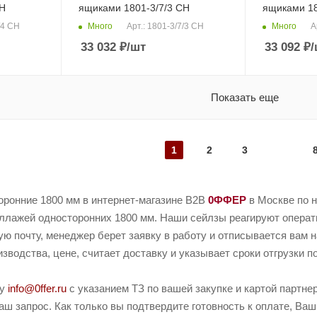
CH
ящиками 1801-3/7/3 CH
ящиками 18
Много
Много
/4 CH
Арт.: 1801-3/7/3 CH
А
33 032
₽
/шт
33 092
₽
/
Показать еще
1
2
3
оронние 1800 мм в интернет-магазине B2B
0ФФЕР
в Москве по 
ллажей односторонних 1800 мм. Наши сейлзы реагируют оператив
ую почту, менеджер берет заявку в работу и отписывается вам 
зводства, цене, считает доставку и указывает сроки отгрузки п
ту
info@0ffer.ru
с указанием ТЗ по вашей закупке и картой партн
ш запрос. Как только вы подтвердите готовность к оплате, Ваш