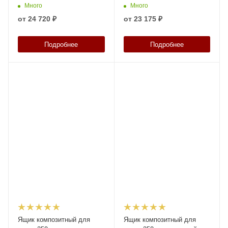
колесах синий
Много
Много
от
24 720 ₽
от
23 175 ₽
Подробнее
Подробнее
Ящик композитный для
Ящик композитный для