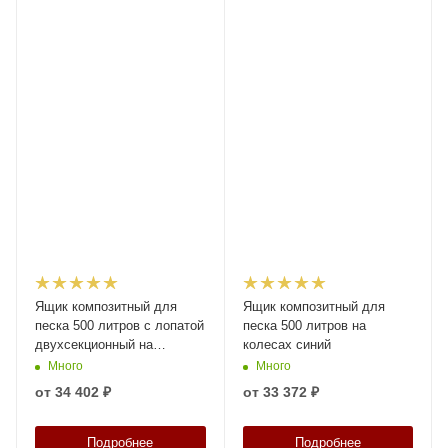
Ящик композитный для
Ящик композитный для
песка 500 литров с лопатой
песка 500 литров на
двухсекционный на
колесах синий
колесах синий
Много
Много
от
34 402 ₽
от
33 372 ₽
Подробнее
Подробнее