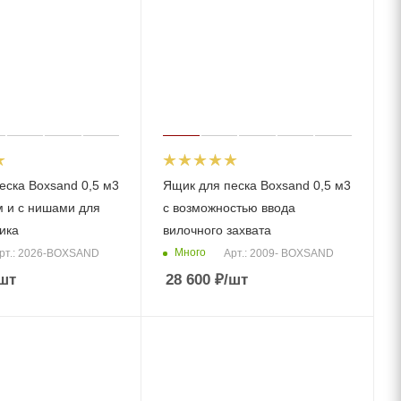
еска Boxsand 0,5 м3
Ящик для песка Boxsand 0,5 м3
м и с нишами для
с возможностью ввода
ика
вилочного захвата
Много
рт.: 2026-BOXSAND
Арт.: 2009- BOXSAND
шт
28 600
₽
/шт