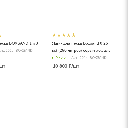
песка BOXSAND 1 м3
Ящик для песка Boxsand 0,25
м3 (250 литров) серый асфальт
рт.: 2017- BOXSAND
Много
Арт.: 2014- BOXSAND
шт
10 800
₽
/шт