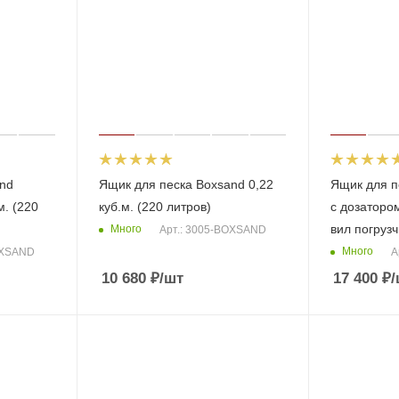
and
Ящик для песка Boxsand 0,22
Ящик для п
м. (220
куб.м. (220 литров)
с дозаторо
вил погрузч
Много
Арт.: 3005-BOXSAND
Много
OXSAND
А
10 680
₽
/шт
17 400
₽
/