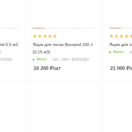
nd 0,5 м3
Ящик для песка Boxsand 150 л
Ящик для 
й
(0,15 м3)
Много
А
Много
BOXSAND
Арт.: 2997- BOXSAND
10 200
₽
/шт
21 000
₽
/