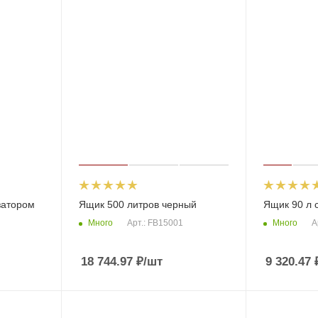
затором
Ящик 500 литров черный
Ящик 90 л 
Много
Много
Арт.: FB15001
А
18 744.97
₽
/шт
9 320.47