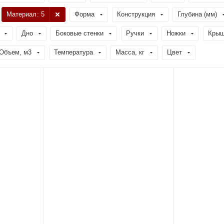
Материал
: 5
Форма
Конструкция
Глубина (мм)
Дно
Боковые стенки
Ручки
Ножки
Крыш
Объем, м3
Температура
Масса, кг
Цвет