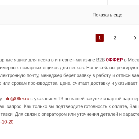
Показать еще
1
2
арные ящики для песка в интернет-магазине B2B
0ФФЕР
в Моск
имерных пожарных ящиков для песков. Наши сейлзы реагируют о
электронную почту, менеджер берет заявку в работу и отписывае
или срокам производства, цене, считает доставку и указывает 
ту
info@0ffer.ru
с указанием ТЗ по вашей закупке и картой партн
ш запрос. Как только вы подтвердите готовность к оплате, Ваш
тавки. Для связи с оператором или уточнения деталей и характ
8-10-20
.