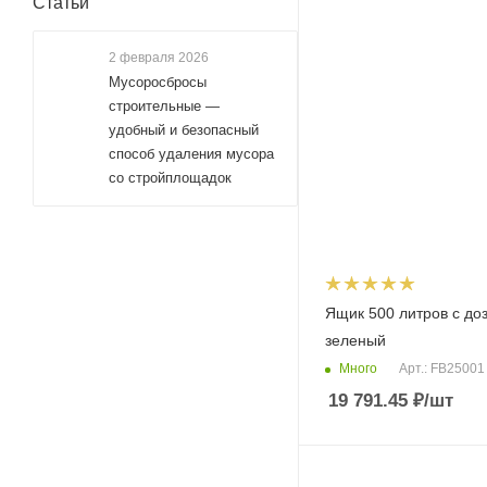
Статьи
2 февраля 2026
Мусоросбросы
строительные —
удобный и безопасный
способ удаления мусора
со стройплощадок
Ящик 500 литров с до
зеленый
Много
Арт.: FB25001
19 791.45
₽
/шт