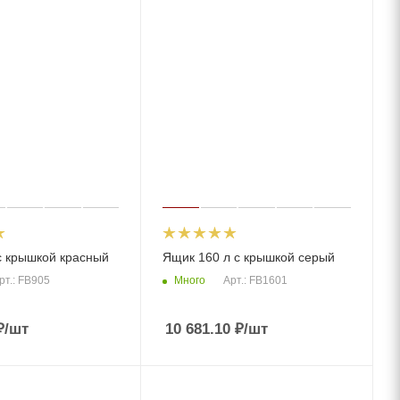
с крышкой красный
Ящик 160 л с крышкой серый
Много
рт.: FB905
Арт.: FB1601
₽
/шт
10 681.10
₽
/шт