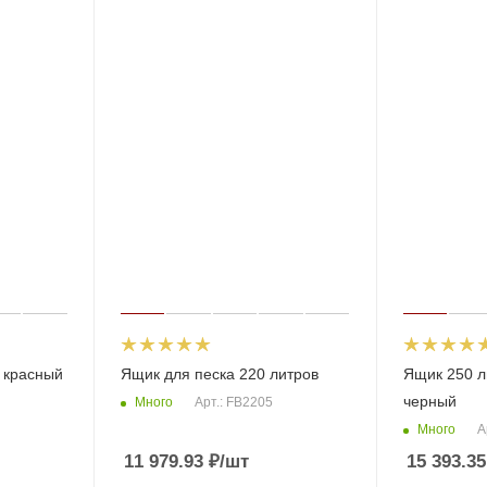
 красный
Ящик для песка 220 литров
Ящик 250 л
черный
Много
Арт.: FB2205
Много
А
11 979.93
₽
/шт
15 393.35