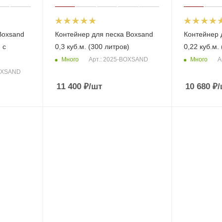
Boxsand
Контейнер для песка Boxsand
Контейнер 
 с
0,3 куб.м. (300 литров)
0,22 куб.м.
Много
Много
Арт.: 2025-BOXSAND
А
BOXSAND
11 400
₽
/шт
10 680
₽
/