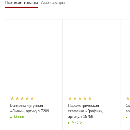
Похожие товары
Аксессуары
Банкетка чугунная
Параметрическая
Ск
«Львы», артикул 7209
скамейка «График»,
ар
артикул 15759
Много
Много