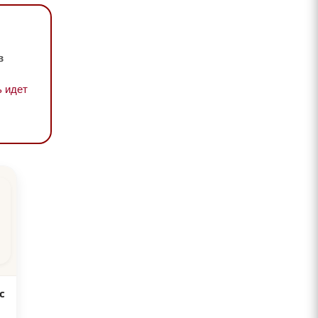
в
 идет
с