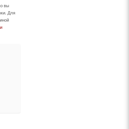
ко вы
вки. Для
риной
и