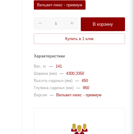
Вельвет-люкс - премиум
В корзину
Купить в 1 клик
Характеристики
Вес, кг
—
141
Ширина (мм)
—
4300;3350
Высота сиденья (мм)
—
450
Глубина сиденья (мм)
—
950
Версия
—
Вельвет-люкс - премиум