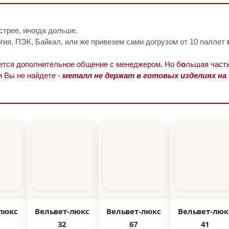
стрее, иногда дольше.
ия, ПЭК, Байкал, или же привезем сами догрузом от 10 паллет
уется дополнительное общение с менеджером. Но б
о
льшая часть
и Вы не найдете -
металл не держат в готовых изделиях на
люкс
Вельвет-люкс
Вельвет-люкс
Вельвет-люк
32
67
41