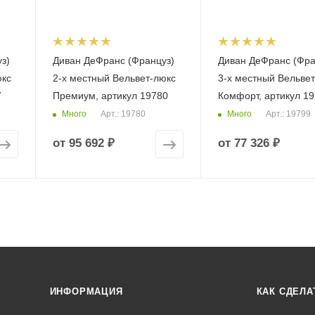
з)
Диван ДеФранс (Француз)
Диван ДеФранс (Фра
юкс
2-х местный Вельвет-люкс
3-х местный Вельве
7
Премиум, артикул 19780
Комфорт, артикул 1
Много
Много
Арт.: 19780
Арт.: 19799
от
95 692 ₽
от
77 326 ₽
ИНФОРМАЦИЯ
КАК СДЕЛА