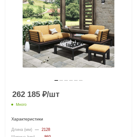
262 185
₽
/шт
Много
Характеристики
Длина (мм)
—
2128
Ширина (мм)
—
860