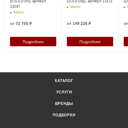
(0,5/1/1/2/0), артикул
(1/2/2/1/кр), артикул 13111
(1
13147
Много
Много
от
72 765 ₽
от
149 226 ₽
о
Подробнее
Подробнее
КАТАЛОГ
УСЛУГИ
БРЕНДЫ
ПОДБОРКИ