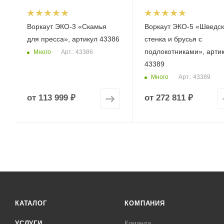
Воркаут ЭКО-3 «Скамья
Воркаут ЭКО-5 «Шведс
для пресса», артикул 43386
стенка и брусья с
подлокотниками», арти
Много
Арт.: 43386
43389
Много
Арт.: 43389
от
113 999 ₽
от
272 811 ₽
КАТАЛОГ
КОМПАНИЯ
УСЛУГИ
Команда