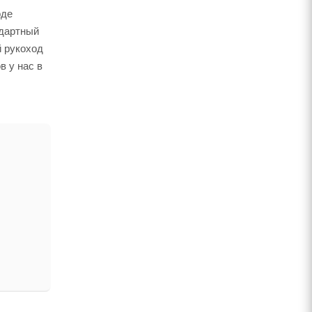
оде
ндартный
й рукоход
в у нас в