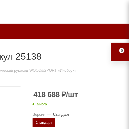
0
кул 25138
ический рукоход WOOD&SPORT «Инсбрук»
418 688
₽
/шт
Много
Версия
—
Стандарт
Стандарт