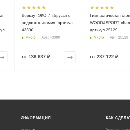
кая
Воркаут ЭКО-7 «Брусья с
Гимнастическая стен
подлокотниками», артикул
WOOD&SPORT «Калг
кул
43390
артикул 25129
Много
Много
Арт.: 43390
Арт.: 25129
от
136 637 ₽
от
237 122 ₽
ИНФОРМАЦИЯ
КАК СДЕЛА
Новости
Условия опл