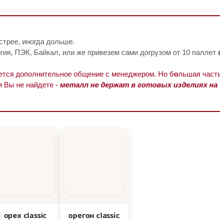
стрее, иногда дольше.
ия, ПЭК, Байкал, или же привезем сами догрузом от 10 паллет
уется дополнительное общение с менеджером. Но б
о
льшая часть
и Вы не найдете -
металл не держат в готовых изделиях на
орех classic
орегон classic