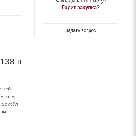
Закладываете смету?
Горит закупка?
Задать вопрос
5138 в
авкой.
тупным
на емейл
кам