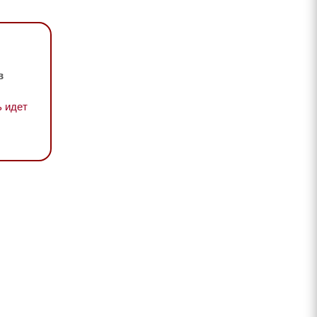
в
 идет