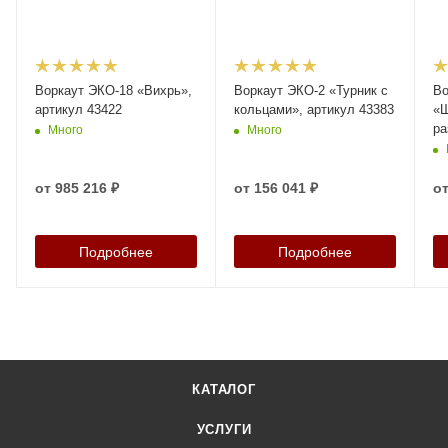
Воркаут ЭКО-18 «Вихрь»,
Воркаут ЭКО-2 «Турник с
Во
артикул 43422
кольцами», артикул 43383
«Ш
ра
Много
Много
ар
от
985 216 ₽
от
156 041 ₽
о
Подробнее
Подробнее
КАТАЛОГ
УСЛУГИ