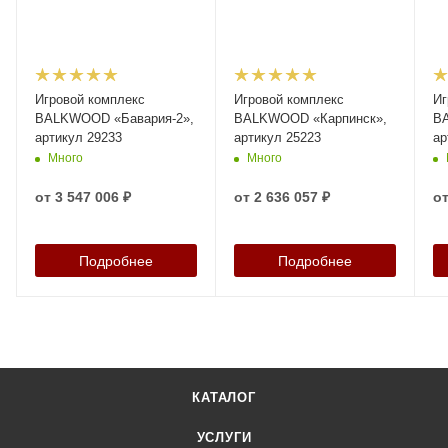
Игровой комплекс
Игровой комплекс
Иг
BALKWOOD «Бавария-2»,
BALKWOOD «Карпинск»,
B
артикул 29233
артикул 25223
ар
Много
Много
от
3 547 006 ₽
от
2 636 057 ₽
о
Подробнее
Подробнее
КАТАЛОГ
УСЛУГИ