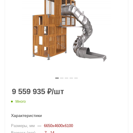
9 559 935
₽
/шт
Много
Характеристики
Размеры, мм
—
6650x4600x6100
Возраст (лет)
—
7 - 14