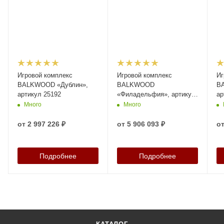
Игровой комплекс
Игровой комплекс
Иг
BALKWOOD «Дублин»,
BALKWOOD
B
артикул 25192
«Филадельфия», артикул
ар
25200
Много
Много
от
2 997 226 ₽
от
5 906 093 ₽
о
Подробнее
Подробнее