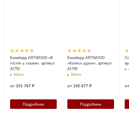
Бизиборд ARTWOOD «В
Бизиборд ARTWOOD
Гл
гостях у сказки», артикул
«Колесо удачи», артикул
ар
41791
41790
Много
Много
от
151 767 ₽
от
192 077 ₽
о
Подробнее
Подробнее