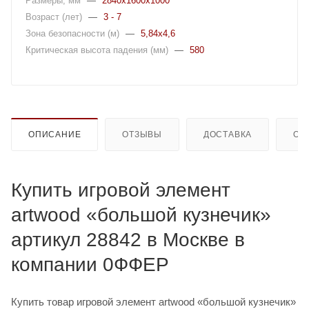
Размеры, мм
—
2840x1600x1000
Возраст (лет)
—
3 - 7
Зона безопасности (м)
—
5,84x4,6
Критическая высота падения (мм)
—
580
ОПИСАНИЕ
ОТЗЫВЫ
ДОСТАВКА
ОП
Купить игровой элемент
artwood «большой кузнечик»
артикул 28842 в Москве в
компании 0ФФЕР
Купить товар игровой элемент artwood «большой кузнечик»