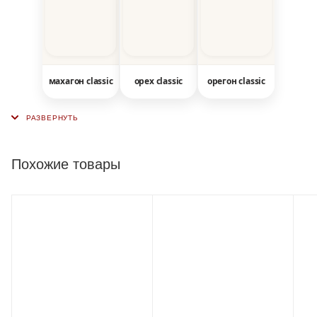
махагон classic
орех classic
орегон classic
Похожие товары