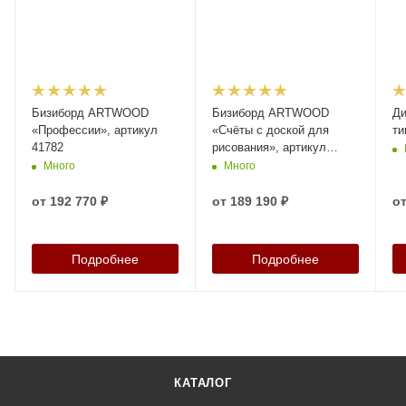
Бизиборд ARTWOOD
Бизиборд ARTWOOD
Ди
«Профессии», артикул
«Счёты с доской для
ти
41782
рисования», артикул
41783
Много
Много
от
192 770 ₽
от
189 190 ₽
о
Подробнее
Подробнее
КАТАЛОГ