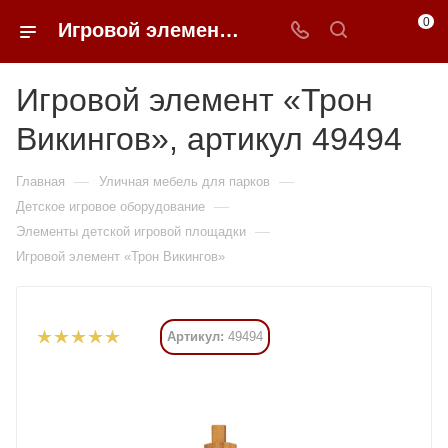
0
Игровой элемент «Трон Викингов» купить в Москве от 233 310 ₽ - 0FFER
Игровой элемент «Трон
Викингов», артикул 49494
—
—
Главная
Уличная мебель для парков
—
Детское игровое оборудование
—
Элементы детской игровой площадки
Игровой элемент «Трон Викингов»
Артикул:
49494