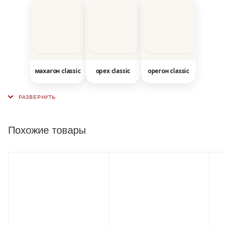
махагон classic
орех classic
орегон classic
Похожие товары