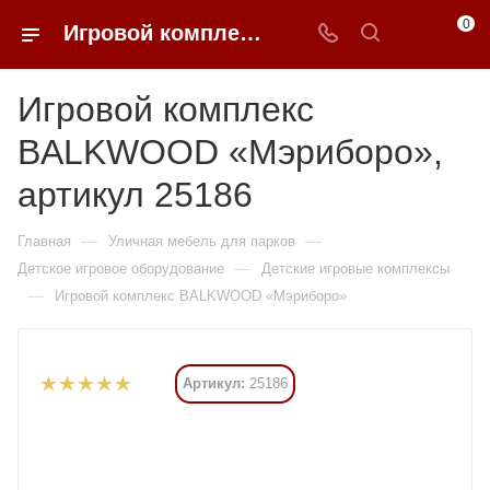
0
Игровой комплекс BALKWOOD «Мэриборо» купить в Москве от 2 270 310 ₽ - 0FFER
Игровой комплекс
BALKWOOD «Мэриборо»,
артикул 25186
—
—
Главная
Уличная мебель для парков
—
Детское игровое оборудование
Детские игровые комплексы
—
Игровой комплекс BALKWOOD «Мэриборо»
Артикул:
25186