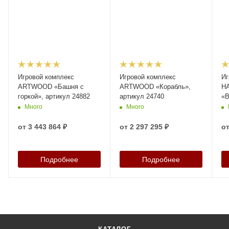
Игровой комплекс
Игровой комплекс
Иг
ARTWOOD «Башня с
ARTWOOD «Корабль»,
H
горкой», артикул 24882
артикул 24740
«В
25
Много
Много
от
3 443 864 ₽
от
2 297 295 ₽
о
Подробнее
Подробнее