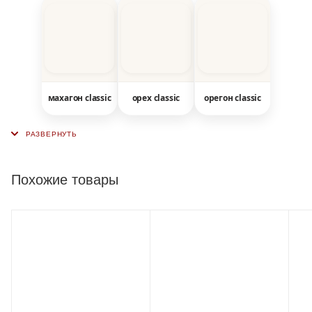
махагон classic
орех classic
орегон classic
Похожие товары