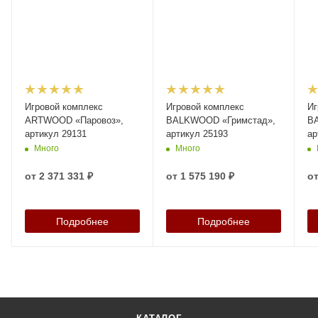
Игровой комплекс
Игровой комплекс
Иг
ARTWOOD «Паровоз»,
BALKWOOD «Гримстад»,
B
артикул 29131
артикул 25193
ар
Много
Много
от
2 371 331 ₽
от
1 575 190 ₽
о
Подробнее
Подробнее