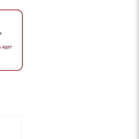
в
 идет