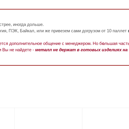
стрее, иногда дольше.
ия, ПЭК, Байкал, или же привезем сами догрузом от 10 паллет
уется дополнительное общение с менеджером. Но б
о
льшая часть
и Вы не найдете -
металл не держат в готовых изделиях на