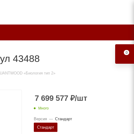
0
ул 43488
QUANTWOOD «Биология тип 2»
7 699 577
₽
/шт
Много
Версия
—
Стандарт
Стандарт