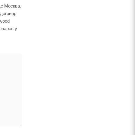
де Москва.
 договор
twood
оваров у