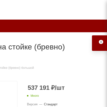
0
а стойке (бревно)
тойке (бревно) большой
537 191
₽
/шт
Много
Версия
—
Стандарт