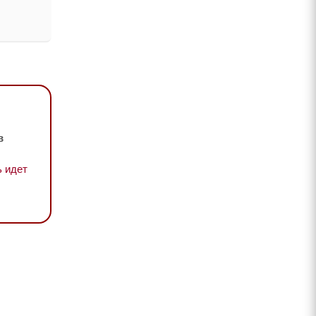
в
 идет