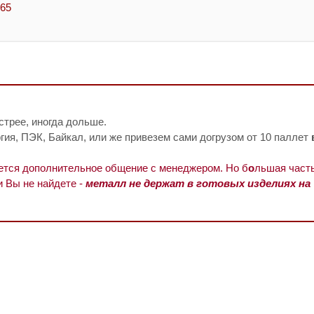
-65
стрее, иногда дольше.
ия, ПЭК, Байкал, или же привезем сами догрузом от 10 паллет
уется дополнительное общение с менеджером. Но б
о
льшая часть
и Вы не найдете -
металл не держат в готовых изделиях на