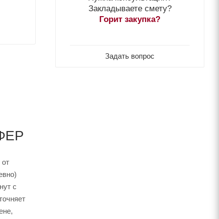
Закладываете смету?
Горит закупка?
Задать вопрос
ФФЕР
 от
евно)
нут с
точняет
ене,