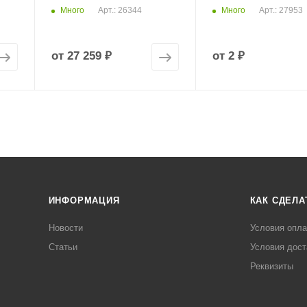
Много
Много
Арт.: 26344
Арт.: 27953
от
27 259 ₽
от
2 ₽
ИНФОРМАЦИЯ
КАК СДЕЛА
Новости
Условия опл
Статьи
Условия дост
Реквизиты