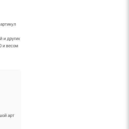
 артикул
й и других
0 и весом
шой арт