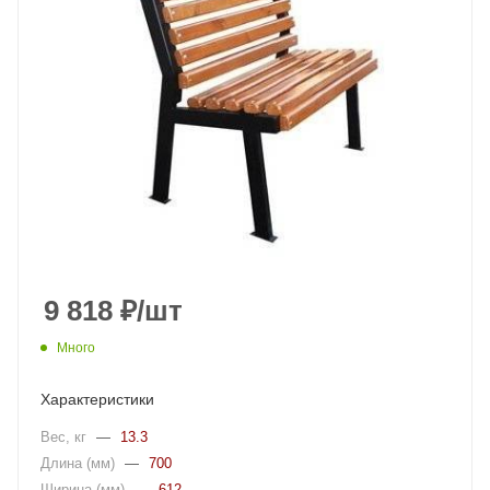
9 818
₽
/шт
Много
Характеристики
Вес, кг
—
13.3
Длина (мм)
—
700
Ширина (мм)
—
612