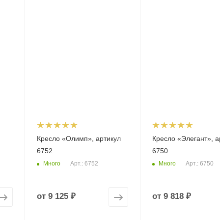
Кресло «Олимп», артикул
Кресло «Элегант», а
6752
6750
Много
Много
Арт.: 6752
Арт.: 6750
от
9 125 ₽
от
9 818 ₽