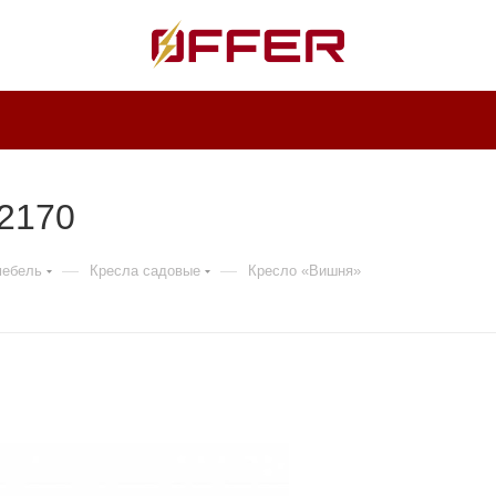
12170
—
—
мебель
Кресла садовые
Кресло «Вишня»