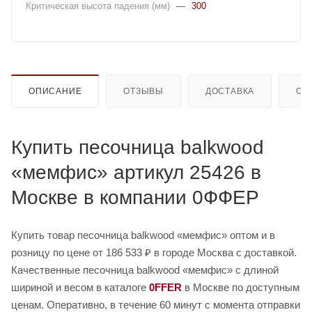
Критическая высота падения (мм)
—
300
ОПИСАНИЕ
ОТЗЫВЫ
ДОСТАВКА
ОП
Купить песочница balkwood
«мемфис» артикул 25426 в
Москве в компании 0ФФЕР
Купить товар песочница balkwood «мемфис» оптом и в
розницу по цене от 186 533 ₽ в городе Москва с доставкой.
Качественные песочница balkwood «мемфис» с длиной
шириной и весом в каталоге
0FFER
в Москве по доступным
ценам. Оперативно, в течение 60 минут с момента отправки