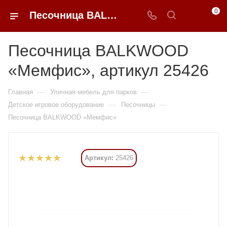
0
Песочница BALKWOOD «Мемфис» купить в Москве от 169 575 ₽ - 0FFER
Песочница BALKWOOD
«Мемфис», артикул 25426
—
—
Главная
Уличная мебель для парков
—
—
Детское игровое оборудование
Песочницы
Песочница BALKWOOD «Мемфис»
Артикул:
25426