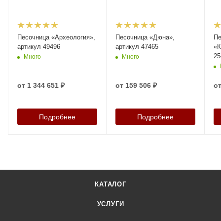
Песочница «Археология»,
Песочница «Дюна»,
П
артикул 49496
артикул 47465
«К
25
Много
Много
от
1 344 651 ₽
от
159 506 ₽
о
Подробнее
Подробнее
КАТАЛОГ
УСЛУГИ