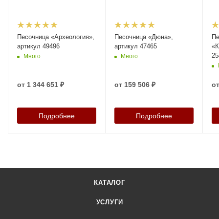
Песочница «Археология»,
Песочница «Дюна»,
П
артикул 49496
артикул 47465
«К
25
Много
Много
от
1 344 651 ₽
от
159 506 ₽
о
Подробнее
Подробнее
КАТАЛОГ
УСЛУГИ