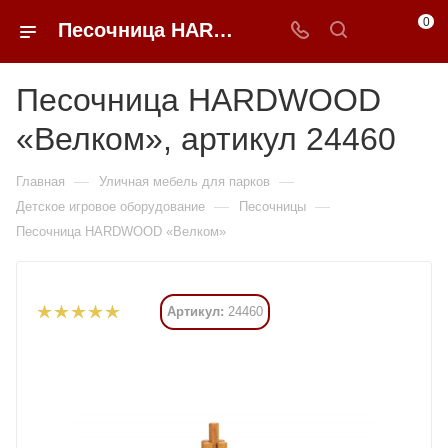
0
Песочница HARDWOOD «Велком» купить в Москве от 285 180 ₽ - 0FFER
Песочница HARDWOOD
«Велком», артикул 24460
—
—
Главная
Уличная мебель для парков
—
—
Детское игровое оборудование
Песочницы
Песочница HARDWOOD «Велком»
Артикул:
24460