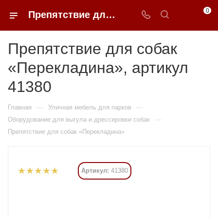
0
Препятствие для собак «Перекладина» купить в Москве от 159 705 ₽ - 0FFER
Препятствие для собак
«Перекладина», артикул
41380
—
—
Главная
Уличная мебель для парков
—
Оборудование для выгула и дрессировки собак
Препятствие для собак «Перекладина»
Артикул:
41380