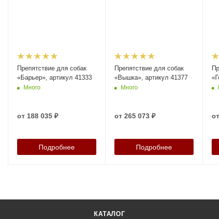
Препятствие для собак
Препятствие для собак
Пр
«Барьер», артикул 41333
«Вышка», артикул 41377
«Г
Много
Много
от
188 035 ₽
от
265 073 ₽
о
Подробнее
Подробнее
КАТАЛОГ