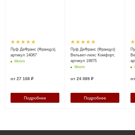
Пуф ДеФранс (Француз),
Пуф ДеФранс (Француз)
Пу
артикул 14087
Вельвет-люкс Комфорт,
Ве
артикул 19875
ар
Много
Много
от
27 108 ₽
от
24 089 ₽
о
Подробнее
Подробнее