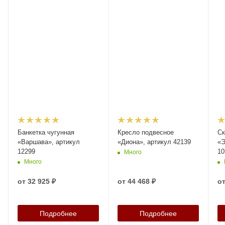
Банкетка чугунная
Кресло подвесное
Ск
«Варшава», артикул
«Диона», артикул 42139
«Э
12299
10
Много
Много
от
32 925 ₽
от
44 468 ₽
о
Подробнее
Подробнее