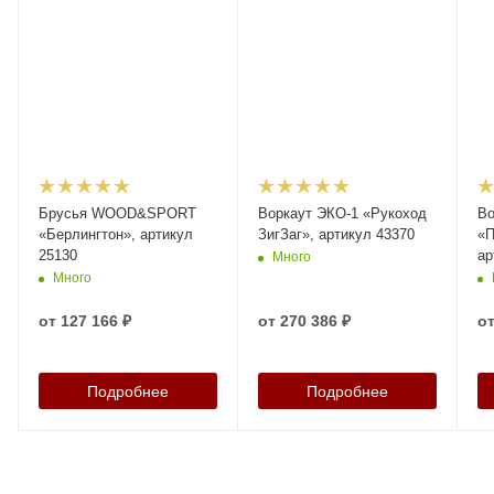
Брусья WOOD&SPORT
Воркаут ЭКО-1 «Рукоход
Во
«Берлингтон», артикул
ЗигЗаг», артикул 43370
«П
25130
ар
Много
Много
от
127 166 ₽
от
270 386 ₽
о
Подробнее
Подробнее