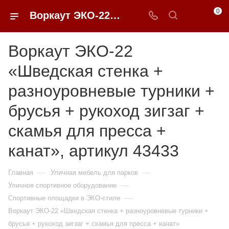
0
Воркаут ЭКО-22 «Шведская стенка + разноуровневые турники + брусья + рукоход зигзаг + скамья для пресса + канат» купить в Москве от 783 615 ₽ - 0FFER
Воркаут ЭКО-22
«Шведская стенка +
разноуровневые турники +
брусья + рукоход зигзаг +
скамья для пресса +
канат», артикул 43433
—
—
Главная
Уличная мебель для парков
—
Уличное спортивное оборудование
—
Спортивные площадки в ЭКО-стиле
Воркаут ЭКО-22 «Шведская стенка + разноуровневые турники +
брусья + рукоход зигзаг + скамья для пресса + канат»