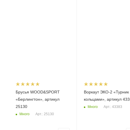
Брусья WOOD&SPORT
Воркаут ЭКО-2 «Турник 
«Берлингтон», артикул
кольцами», артикул 433
25130
Много
Арт.: 43383
Много
Арт.: 25130