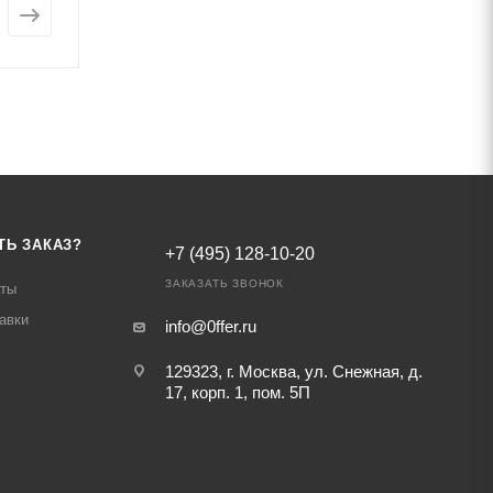
от
412 567 ₽
от
1 107 761 ₽
ТЬ ЗАКАЗ?
+7 (495) 128-10-20
ЗАКАЗАТЬ ЗВОНОК
аты
авки
info@0ffer.ru
129323, г. Москва, ул. Снежная, д.
17, корп. 1, пом. 5П