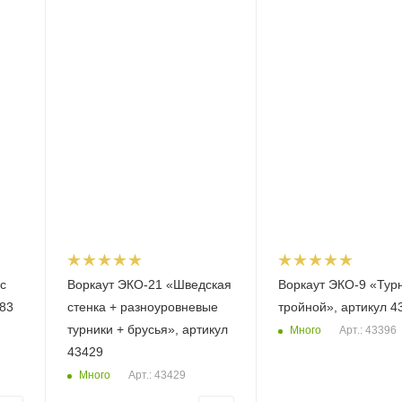
с
Воркаут ЭКО-21 «Шведская
Воркаут ЭКО-9 «Тур
83
стенка + разноуровневые
тройной», артикул 4
турники + брусья», артикул
Много
Арт.: 43396
43429
Много
Арт.: 43429