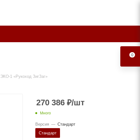
0
 ЭКО-1 «Рукоход ЗигЗаг»
270 386
₽
/шт
Много
Версия
—
Стандарт
Стандарт