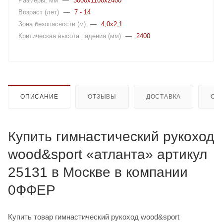
Размеры, мм
—
3000x1100x2400
Возраст (лет)
—
7 - 14
Зона безопасности (м)
—
4,0x2,1
Критическая высота падения (мм)
—
2400
ОПИСАНИЕ
ОТЗЫВЫ
ДОСТАВКА
ОП
Купить гимнастический рукоход
wood&sport «атланта» артикул
25131 в Москве в компании
0ФФЕР
Купить товар гимнастический рукоход wood&sport