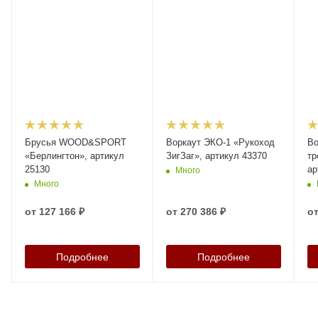
Брусья WOOD&SPORT
Воркаут ЭКО-1 «Рукоход
Во
«Берлингтон», артикул
ЗигЗаг», артикул 43370
тр
25130
ар
Много
Много
от
127 166 ₽
от
270 386 ₽
о
Подробнее
Подробнее