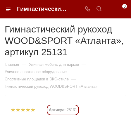
0
Гимнастический рукоход WOOD&SPORT «Атланта» купить в Москве от 256 725 ₽ - 0FFER
Гимнастический рукоход
WOOD&SPORT «Атланта»,
артикул 25131
—
—
Главная
Уличная мебель для парков
—
Уличное спортивное оборудование
—
Спортивные площадки в ЭКО-стиле
Гимнастический рукоход WOOD&SPORT «Атланта»
Артикул:
25131